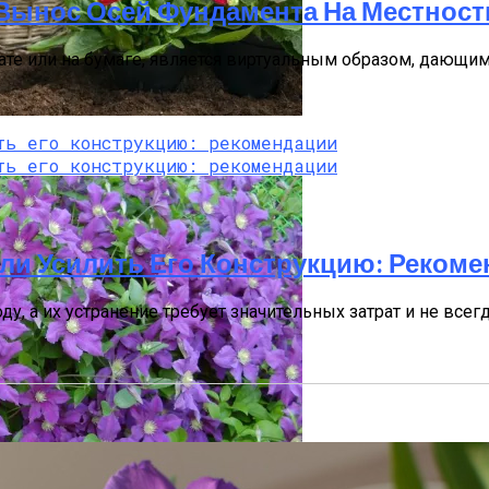
 Вынос Осей Фундамента На Местност
те или на бумаге, является виртуальным образом, дающим
тобы Быстрее Зацвели
ли Усилить Его Конструкцию: Реком
а их устранение требует значительных затрат и не всегда