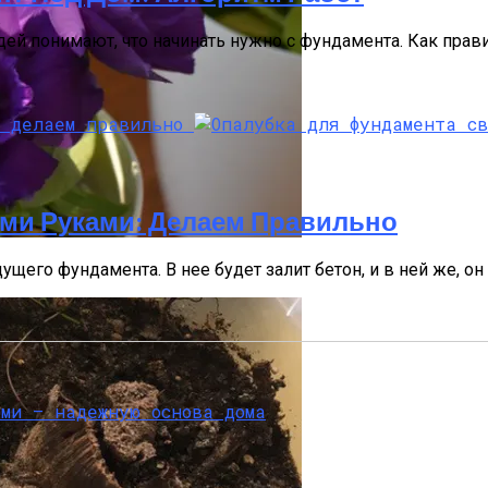
ей понимают, что начинать нужно с фундамента. Как прави
Руками – Надежную Основа Дома
 И Этапы Возведения
ми Руками: Делаем Правильно
ашних Условиях
его фундамента. В нее будет залит бетон, и в ней же, он 