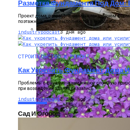
Разметка Фундамента Под Дом:
Проект дома, разработанный в электронном форма
поэтажные планы выполняются в масштабе...
industrypodcast
3 дня ago
Виды Цветов Для Посадки В Апреле, Ч
СТРОИТЕЛЬСТВО И РЕМОНТ
Как Укрепить Фундамент Дома И
Проблемы с фундаментами имеют сложную природу, 
при возведении здания оказались...
industrypodcast
3 дня ago
Сад И Огород