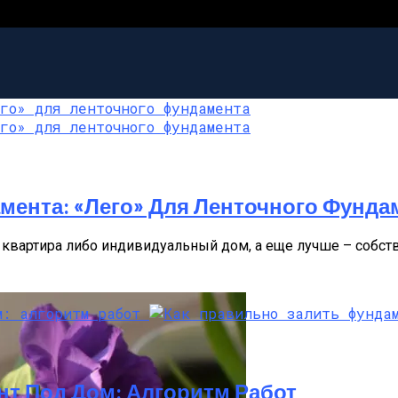
мента: «лего» Для Ленточного Фунда
лего» Для Ленточного Фундамента
квартира либо индивидуальный дом, а еще лучше – собств
ом: Алгоритм Работ
ми: Делаем Правильно
нт Под Дом: Алгоритм Работ