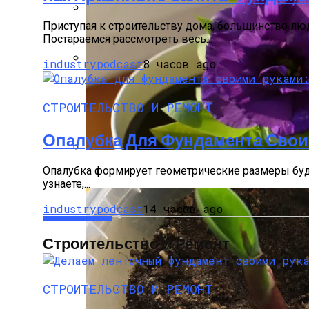
Приступая к строительству дома, большинство люд
Делаем Ленточный Фундамент Своими 
Постараемся рассмотреть весь...
industrypodcast
8 часов ago
Буронабивной Фундамент – Технология
СТРОИТЕЛЬСТВО И РЕМОНТ
Опалубка Для Фундамента Свои
Эустома: Выращивание Из Семян В Дом
Опалубка формирует геометрические размеры будущ
узнаете,...
industrypodcast
14 часов ago
Строительство И Ремонт
СТРОИТЕЛЬСТВО И РЕМОНТ