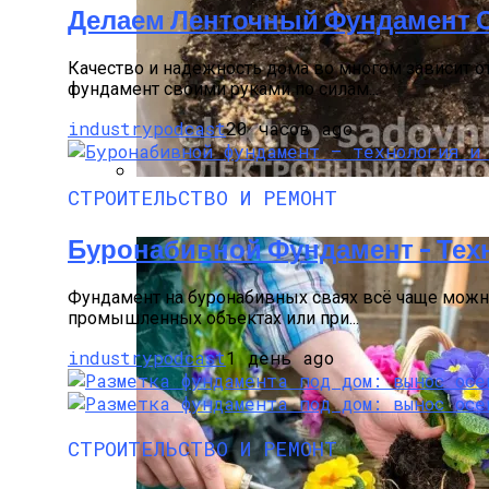
Делаем Ленточный Фундамент 
Качество и надежность дома во многом зависит от
фундамент своими руками по силам...
industrypodcast
20 часов ago
СТРОИТЕЛЬСТВО И РЕМОНТ
Как Прорастить Канны После Зимы – Фо
Буронабивной Фундамент – Тех
Фундамент на буронабивных сваях всё чаще можно 
промышленных объектах или при...
industrypodcast
1 день ago
СТРОИТЕЛЬСТВО И РЕМОНТ