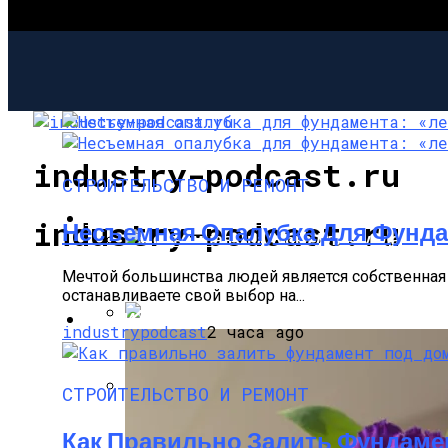
industry-podcast.ru
СТРОИТЕЛЬСТВО И РЕМОНТ
СТРОИТЕЛЬСТВО И РЕМОНТ
industry-podcast.ru
Несъемная Опалубка Для Фунда
Несъемная Опалубка Для Фундамента: «
Мечтой большинства людей является собственная 
останавливаете свой выбор на...
САД И ОГОРОД
industrypodcast
2 часа ago
Как Правильно Залить Фундамент Под Д
СТРОИТЕЛЬСТВО И РЕМОНТ
Опалубка Для Фундамента Своими Рука
Как Правильно Залить Фундаме