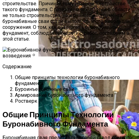
строительстве. Причиной тому нюансы в устройстве
такого фундамента. С развитием технологий в области
не только строительства, но и ручного инструмента,
буронабивные сваи стали выполнять и под небольшие
сооружения. О том, как обустроить буронабивной
фундамент, соблюдая технологию работ, поговорим в
этой статье.
Как Прорастить Канны После Зимы –
Содержание
Фото Инструкция
Общие принципы технологии буронабивного
фундамента
Буроинъекционные сваи
Армирование буронабивного фундамента
Ростверк
Общие Принципы Технологии
Буронабивного Фундамента
Буронабивная свая представляет собой ствол круглого