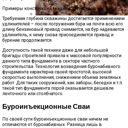
Примеры конструкций мощных мотобуров.
Требуемая глубина скважины достигается применением
Стратификация Семян
удлинителей – после погружения бура на почти всю его
длину бензиновый привод снимается, на бур надевается
удлинитель, к нему снова присоединяется привод и
бурение продолжается.
Доступность такой техники даже для небольшой
бригады строителей привела к массовой популярности
данного типа фундамента в секторе частного
строительства. Технология возведения буронабивного
фундамента характерна своей простотой, высокой
скоростью выполнения, снижением объема земляных
работ. Для таких сооружений, как заборы, беседки и т.п.
такой тип фундамента порой оказывается дешевле
ленточного или столбчатого.
Буроинъекционные Сваи
По своей сути буроинъекционные сваи ничем не
отличаются от буронабивных. Разница лишь в