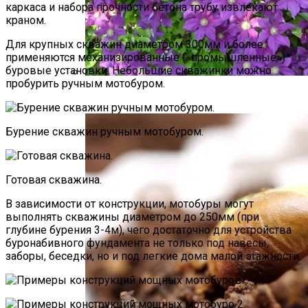
каркаса и набора прочности бетона трубу извлекают
краном.
Для крупных скважин диаметром 300мм и более
применяются механизированные («промышленные»)
буровые установки. Небольшие скважинки можно
пробурить ручным мотобуром.
Размножение Клематиса Семенами
Бурение скважин ручным мотобуром.
Готовая скважина.
В зависимости от конструкции, мотобуры могут
выполнять скважины диаметром до 250мм (при
глубине бурения 3-4м), чего достаточно для устройства
буронабивного фундамента не только под навесы,
заборы, беседки, но и под легкие дома малой этажности.