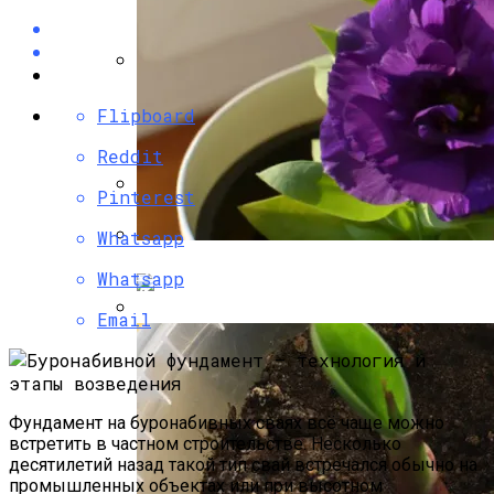
Несъемная Опалубка Для Фундамента:
Flipboard
«лего» Для Ленточного Фундамента
Reddit
Pinterest
Как Правильно Залить Фундамент Под
Whatsapp
Дом: Алгоритм Работ
Эустома: Выращивание Из Семян В
Whatsapp
Домашних Условиях
Email
Опалубка Для Фундамента Своими
Руками: Делаем Правильно
Фундамент на буронабивных сваях всё чаще можно
встретить в частном строительстве. Несколько
десятилетий назад такой тип свай встречался обычно на
промышленных объектах или при высотном