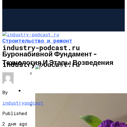
Строительство и ремонт
industry-podcast.ru
Буронабивной Фундамент –
Технология И Этапы Возведения
СТРОИТЕЛЬСТВО И РЕМОНТ
industry-podcast.ru
Садовая Печь-Барбекю Своими
Руками
САД И ОГОРОД
By
industrypodcast
Published
Угловой Камин Из Кирпича: Порядовка,
Советы По Кладке
2 дня ago