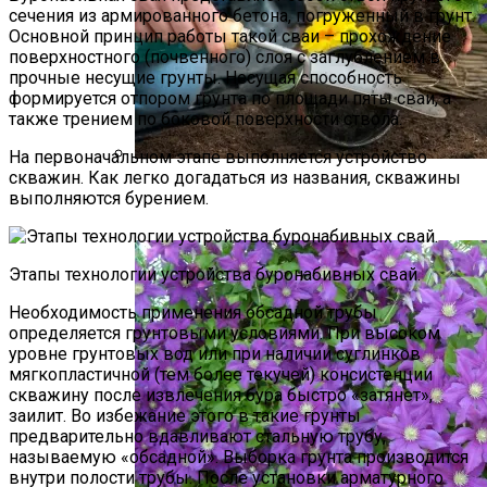
сечения из армированного бетона, погруженный в грунт.
Основной принцип работы такой сваи – прохождение
поверхностного (почвенного) слоя с заглублением в
прочные несущие грунты. Несущая способность
формируется отпором грунта по площади пяты сваи, а
также трением по боковой поверхности ствола.
На первоначальном этапе выполняется устройство
скважин. Как легко догадаться из названия, скважины
Виды Цветов Для Посадки В Апреле,
выполняются бурением.
Чтобы Быстрее Зацвели
Этапы технологии устройства буронабивных свай.
Необходимость применения обсадной трубы
определяется грунтовыми условиями. При высоком
уровне грунтовых вод или при наличии суглинков
мягкопластичной (тем более текучей) консистенции
скважину после извлечения бура быстро «затянет»,
заилит. Во избежание этого в такие грунты
предварительно вдавливают стальную трубу,
называемую «обсадной». Выборка грунта производится
внутри полости трубы. После установки арматурного