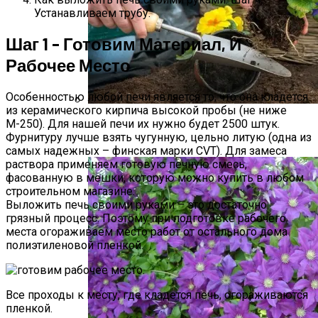
Устанавливаем трубу.
Шаг 1 – Готовим Материал, И
Рабочее Место
Особенностью любой печи является то, что она кладется
из керамического кирпича высокой пробы (не ниже
Виды Цветов Для Посадки В Апреле,
М-250). Для нашей печи их нужно будет 2500 штук.
Фурнитуру лучше взять чугунную, цельно литую (одна из
Чтобы Быстрее Зацвели
самых надежных – финская марки CVT). Для замеса
раствора применяем готовую печную смесь,
фасованную в мешки, которую можно купить в любом
строительном магазине.
Выложить печь своими руками – это достаточно
грязный процесс. Поэтому при подготовке рабочего
места огораживаем место работ от остального дома
полиэтиленовой пленкой.
Все проходы к месту, где кладется печь, огораживаются
пленкой.