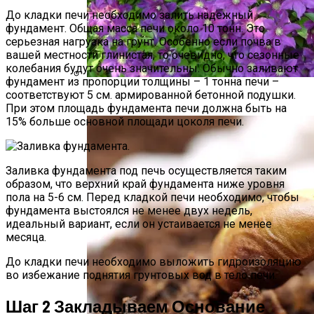
До кладки печи необходимо залить надежный
фундамент. Общая масса печи около 10 тонн. Это
серьезная нагрузка на грунт. Особенно если почва в
вашей местности глинистая, то очевидно, что сезонные
колебания будут очень значительны. Обычно заливают
фундамент из пропорции толщины – 1 тонна печи –
соответствуют 5 см. армированной бетонной подушки.
Размножение Клематиса Семенами
При этом площадь фундамента печи должна быть на
15% больше основной площади цоколя печи.
Заливка фундамента под печь осуществляется таким
образом, что верхний край фундамента ниже уровня
пола на 5-6 см. Перед кладкой печи необходимо, чтобы
фундамента выстоялся не менее двух недель,
идеальный вариант, если он устаивается не менее
месяца.
До кладки печи необходимо выложить гидроизоляцию
во избежание поднятия грунтовых вод в тело печи.
Шаг 2 Закладываем Основание