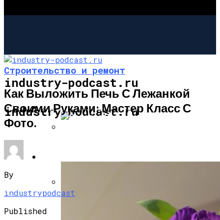
Строительство и ремонт
industry-podcast.ru
Как Выложить Печь С Лежанкой
Своими Руками: Мастер Класс С
СТРОИТЕЛЬСТВО И РЕМОНТ
industry-podcast.ru
Фото.
Садовая Печь-Барбекю Своими
Руками
САД И ОГОРОД
By
industrypodcast
Угловой Камин Из Кирпича: Порядовка,
Советы По Кладке
Published