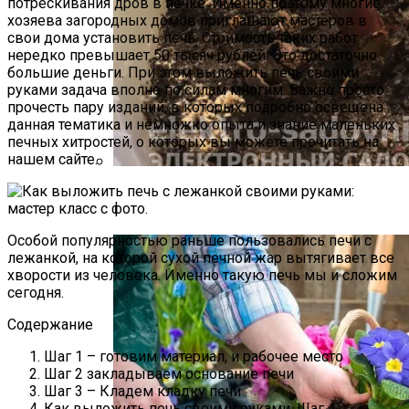
потрескивания дров в печке. Именно поэтому многие
хозяева загородных домов приглашают мастеров в
свои дома установить печь. Стоимость таких работ
нередко превышает 50 тысяч рублей. Это достаточно
большие деньги. При этом выложить печь своими
руками задача вполне по силам многим. Важно просто
прочесть пару изданий, в которых подробно освещена
данная тематика и немножко опыта и знание маленьких
печных хитростей, о которых вы можете прочитать на
нашем сайте.
Как Прорастить Канны После Зимы –
Фото Инструкция
Особой популярностью раньше пользовались печи с
лежанкой, на которой сухой печной жар вытягивает все
хворости из человека. Именно такую печь мы и сложим
сегодня.
Содержание
Шаг 1 – готовим материал, и рабочее место
Шаг 2 закладываем основание печи
Шаг 3 – Кладем кладку печи
Как выложить печь своими руками. Шаг 4.