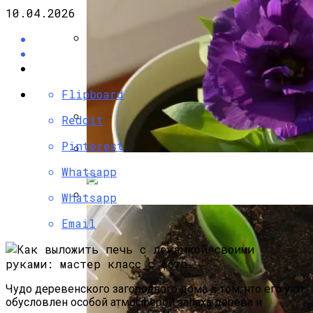
10.04.2026
Несъемная Опалубка Для Фундамента:
«лего» Для Ленточного Фундамента
Flipboard
Reddit
Как Правильно Залить Фундамент Под
Pinterest
Дом: Алгоритм Работ
Whatsapp
Эустома: Выращивание Из Семян В
Домашних Условиях
Whatsapp
Опалубка Для Фундамента Своими
Email
Руками: Делаем Правильно
Чудо деревенского загородного дома в том, что его уют
обусловлен особой атмосферой запаха дерева и