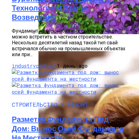
Технология И Этапы
Возведения
Фундамент на буронабивных сваях всё чаще
можно встретить в частном строительстве.
Несколько десятилетий назад такой тип свай
Размножение Клематиса Семенами
встречался обычно на промышленных объектах
или при...
industrypodcast
1 день ago
СТРОИТЕЛЬСТВО И РЕМОНТ
Разметка Фундамента Под
Дом: Вынос Осей Фундамента
На Местности