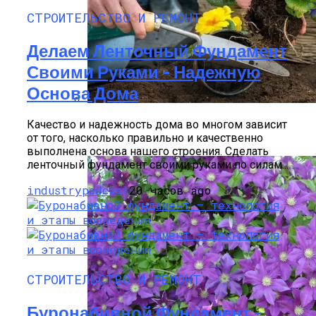
СТРОИТЕЛЬСТВО И РЕМОНТ
Делаем Ленточный Фундамент
Своими Руками – Надежную
Основа Дома
Виды Цветов Для Посадки В Апреле,
Качество и надежность дома во многом зависит
Чтобы Быстрее Зацвели
от того, насколько правильно и качественно
выполнена основа нашего строения. Сделать
ленточный фундамент своими руками по силам...
industrypodcast
20 часов ago
СТРОИТЕЛЬСТВО И РЕМОНТ
Буронабивной Фундамент –