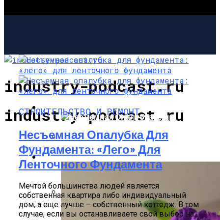
industry-podcast.ru
СТРОИТЕЛЬСТВО И РЕМОНТ
industry-podcast.ru
СТРОИТЕЛЬСТВО И РЕМОНТ
Несъемная Опалубка Для
Фундамента: «лего» Для
Несъемная Опалубка Для Фундамента:
САД И ОГОРОД
Ленточного Фундамента
«лего» Для Ленточного Фундамента
Мечтой большинства людей является
собственная квартира либо индивидуальный
дом, а еще лучше – собственный коттедж. В том
Как Правильно Залить Фундамент Под
случае, если вы останавливаете свой выбор на...
Дом: Алгоритм Работ