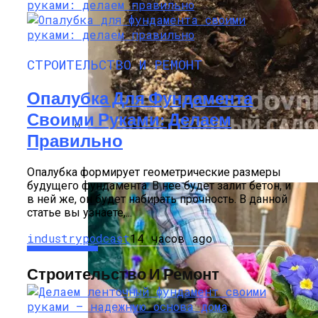
СТРОИТЕЛЬСТВО И РЕМОНТ
Опалубка Для Фундамента
Своими Руками: Делаем
Правильно
Как Прорастить Канны После Зимы –
Фото Инструкция
Опалубка формирует геометрические размеры
будущего фундамента. В нее будет залит бетон, и
в ней же, он будет набирать прочность. В данной
статье вы узнаете,...
industrypodcast
14 часов ago
Строительство И Ремонт