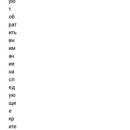
ую
т
об
рат
ить
вн
им
ан
ие
на
сл
ед
ую
щи
е
кр
ите