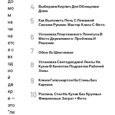
до
Выбираем Кирпич Для Облицовки
мо
Дома
м
Как Выложить Печь С Лежанкой
на
Своими Руками: Мастер Класс С Фото.
чи
Установка Пластикового Плинтуса В
на
Место Деревянного: Проблема И
етс
Решение
я с
Обои Из Шпатлевки
вх
Установка Светодиодной Ленты На
од
Кухне В Качестве Подсветки Рабочей
но
Зоны.
й
Клеим Гипсокартон На Стены Без
дв
Каркаса
ер
Роспись Стен На Кухне Без Крупных
и —
Финансовых Затрат + Фото
это
“ли