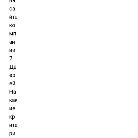
на
са
йте
ко
мп
ан
ии
7
Дв
ер
ей.
На
как
ие
кр
ите
ри