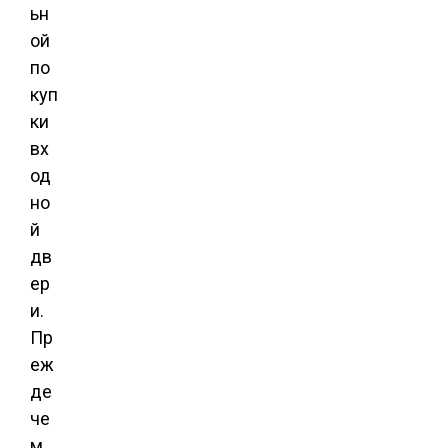
ьн
ой
по
куп
ки
вх
од
но
й
дв
ер
и.
Пр
еж
де
че
м