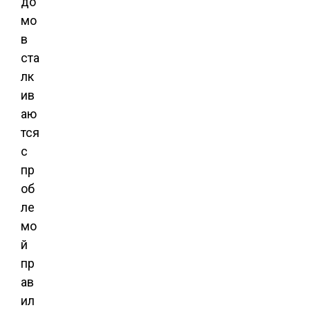
до
мо
в
ста
лк
ив
аю
тся
с
пр
об
ле
мо
й
пр
ав
ил