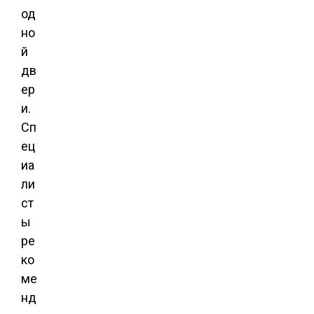
од
но
й
дв
ер
и.
Сп
ец
иа
ли
ст
ы
ре
ко
ме
нд