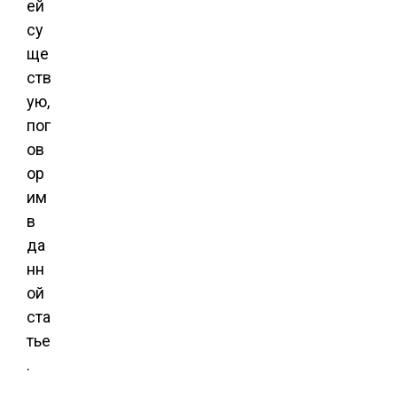
ей
су
ще
ств
ую,
пог
ов
ор
им
в
да
нн
ой
ста
тье
.