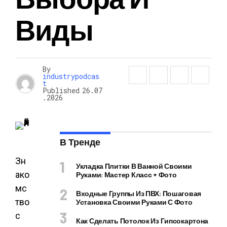
Виды
By
industrypodcas
t
Published
26.07
.2026
В Тренде
Зн
Укладка Плитки В Ванной Своими
ако
Руками: Мастер Класс + Фото
мс
Входные Группы Из ПВХ: Пошаговая
тво
Установка Своими Руками С Фото
с
Как Сделать Потолок Из Гипсокартона