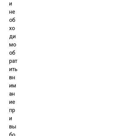
и
не
об
хо
ди
мо
об
рат
ить
вн
им
ан
ие
пр
и
вы
бо