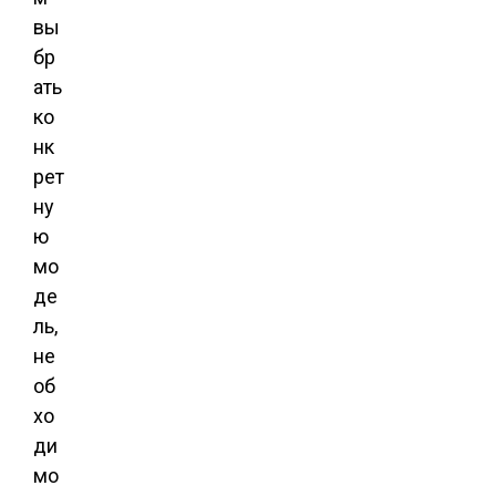
вы
бр
ать
ко
нк
рет
ну
ю
мо
де
ль,
не
об
хо
ди
мо