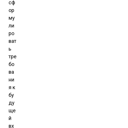
сф
ор
му
ли
ро
ват
ь
тре
бо
ва
ни
я к
бу
ду
ще
й
вх