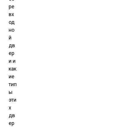
ре
вх
од
но
й
дв
ер
и и
как
ие
тип
ы
эти
х
дв
ер