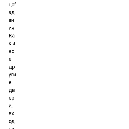
цо”
зд
ан
ия.
Ка
к и
вс
е
др
уги
е
дв
ер
и,
вх
од
на