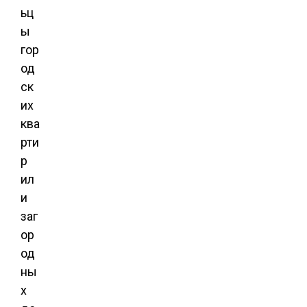
ьц
ы
гор
од
ск
их
ква
рти
р
ил
и
заг
ор
од
ны
х