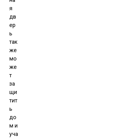
я
дв
ер
ь
так
же
мо
же
т
за
щи
тит
ь
до
м и
уча