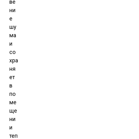
ве
ни
е
шу
ма
и
со
хра
ня
ет
в
по
ме
ще
ни
и
теп