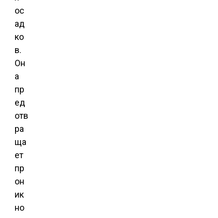
ос
ад
ко
в.
Он
а
пр
ед
отв
ра
ща
ет
пр
он
ик
но