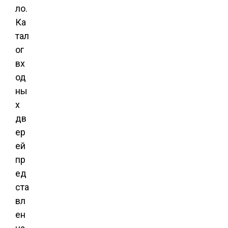
ло.
Ка
тал
ог
вх
од
ны
х
дв
ер
ей
пр
ед
ста
вл
ен