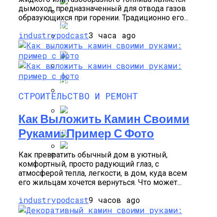
дымоход, предназначенный для отвода газов
Пример С Фото
образующихся при горении. Традиционно его...
Как Прорастить Канны После Зимы –
industrypodcast
3 часа ago
Фото Инструкция
Декоративный Камин Своими Руками:
Мастер Класс С Фото
Виды Цветов Для Посадки В Апреле,
Чтобы Быстрее Зацвели
СТРОИТЕЛЬСТВО И РЕМОНТ
Угловые Камины В Интерьере
Как Выложить Камин Своими
Гостиной – Душевное Тепло В Доме
Размножение Клематиса Семенами
Руками: Пример С Фото
Как превратить обычный дом в уютный,
Стратификация Семян
комфортный, просто радующий глаз, с
Облицовка Печи Керамической
атмосферой тепла, легкости, в дом, куда всем
Плиткой: Проверенный Способ
его жильцам хочется вернуться. Что может...
Отделки С Фото
industrypodcast
9 часов ago