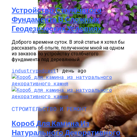
Устройство Столбчатого
Фундамента В Сложных
Геодезических Условиях
Доброго времени суток. В этой статье я хотел бы
Размножение Клематиса Семенами
рассказать об опыте, полученном мной на одном
из заказов по устройству столбчатого
фундамента под деревянный...
industrypodcast
1 день ago
СТРОИТЕЛЬСТВО И РЕМОНТ
Короб Для Камина Из
Натурального Декоративного