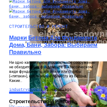
СТРОИТЕЛЬСТВО И РЕМОНТ
Марки Бетона Для Фундамента
Дома, Бани, Забора: Выбираем
Как Прорастить Канны После Зимы –
Правильно
Фото Инструкция
Ни одно капительное строительное сооружение
не обходится без фундамента. В классическом
виде фундаменты это лента или столбы
(«пятаки»), отливаемые по месту из бетона.
Какие...
industrypodcast
15 часов ago
Строительство И Ремонт