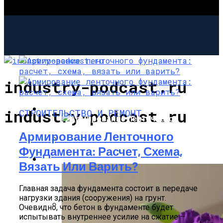
industry-podcast.ru
СТРОИТЕЛЬСТВО И РЕМОНТ
industry-podcast.ru
СТРОИТЕЛЬСТВО И РЕМОНТ
Армирование Ленточного
Фундамента: Расчет, Схема,
Армирование Ленточного Фундамента:
САД И ОГОРОД
Вязать Или Варить?
Расчет, Схема, Вязать Или Варить?
Главная задача фундамента состоит в передаче
нагрузки здания (сооружения) на грунт.
Очевидно, что бетон в фундаменте будет
испытывать внутреннее усилие на сжатие –
Ленточный Фундамент На Сваях: Виды