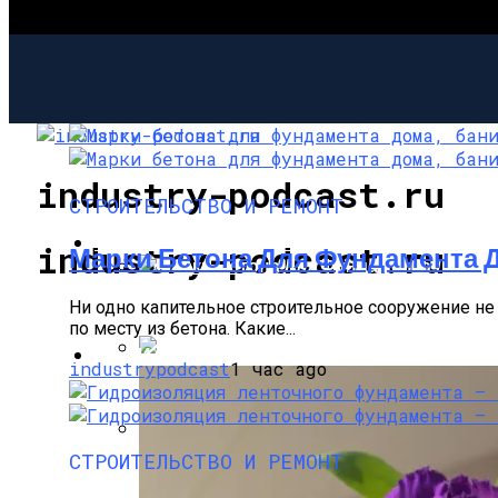
industry-podcast.ru
СТРОИТЕЛЬСТВО И РЕМОНТ
СТРОИТЕЛЬСТВО И РЕМОНТ
industry-podcast.ru
Марки Бетона Для Фундамента 
Марки Бетона Для Фундамента Дома, Ба
Ни одно капительное строительное сооружение не 
по месту из бетона. Какие...
САД И ОГОРОД
industrypodcast
1 час ago
Гидроизоляция Ленточного Фундамента
СТРОИТЕЛЬСТВО И РЕМОНТ
Устройство Столбчатого Фундамента В