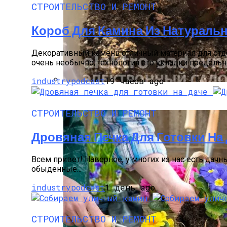
СТРОИТЕЛЬСТВО И РЕМОНТ
Короб Для Камина Из Натураль
Декоративный камень отличный материал для отд
очень необычно, технология его укладки предельно 
industrypodcast
19 часов ago
Как Прорастить Канны После Зимы – Фо
СТРОИТЕЛЬСТВО И РЕМОНТ
Дровяная Печка Для Готовки На
Всем привет! Наверное, у многих из нас есть дач
обыденные...
industrypodcast
1 день ago
СТРОИТЕЛЬСТВО И РЕМОНТ