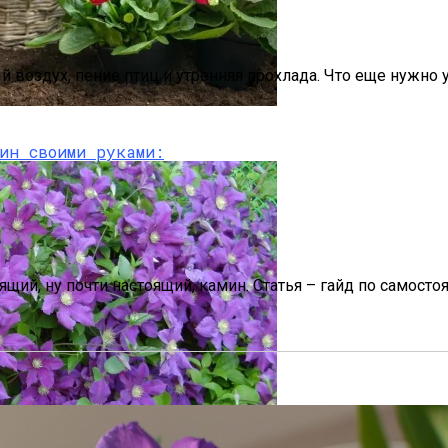
й воздух, пение птиц и утренняя прохлада. Что еще нужно
тобы Быстрее Зацвели
щий, ну почти настоящий, камин. Статья – гайд по самос