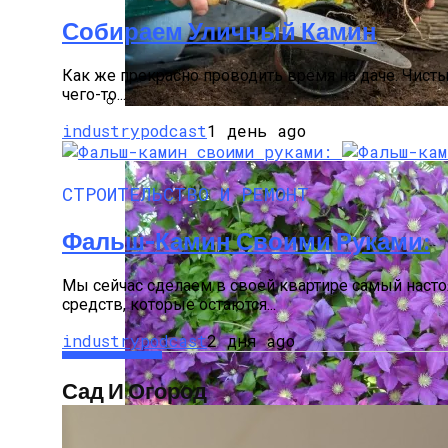
Собираем Уличный Камин
Как же прекрасно проводить время на даче. Чисты
чего-то...
industrypodcast
1 день ago
Виды Цветов Для Посадки В Апреле, Ч
СТРОИТЕЛЬСТВО И РЕМОНТ
Фальш-Камин Своими Руками:
Мы сейчас сделаем в своей квартире самый настоя
средств, которые остаются...
industrypodcast
2 дня ago
Сад И Огород