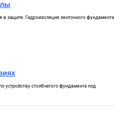
алы
ся в защите. Гидроизоляция ленточного фундамента
виях
 по устройству столбчатого фундамента под