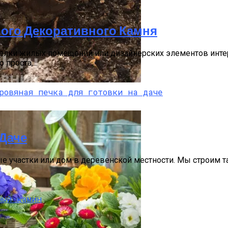
ного Декоративного Камня
елки жилых помещений или дизайнерских элементов интер
проста,...
то Инструкция
 Даче
ные участки или дом в деревенской местности. Мы строим т