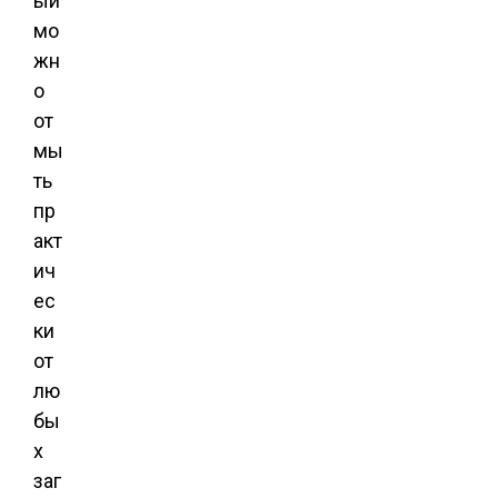
ый
мо
жн
о
от
мы
ть
пр
акт
ич
ес
ки
от
лю
бы
х
заг