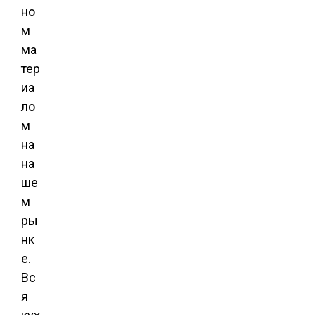
но
м
ма
тер
иа
ло
м
на
на
ше
м
ры
нк
е.
Вс
я