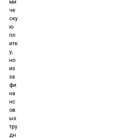
ми
че
ску
ю
пл
итк
у,
но
из
за
фи
на
нс
ов
ых
тру
дн