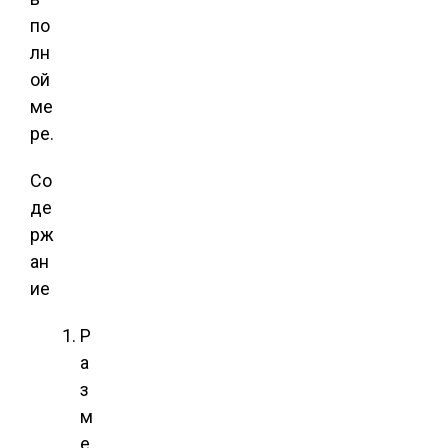
по
лн
ой
ме
ре.
Со
де
рж
ан
ие
Р
а
з
м
е