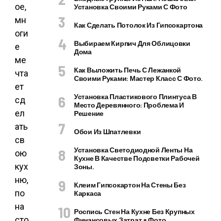
ое,
Установка Своими Руками С Фото
мн
Как Сделать Потолок Из Гипсокартона
оги
Выбираем Кирпич Для Облицовки
е
Дома
ме
Как Выложить Печь С Лежанкой
чта
Своими Руками: Мастер Класс С Фото.
ет
Установка Пластикового Плинтуса В
сд
Место Деревянного: Проблема И
ел
Решение
ать
Обои Из Шпатлевки
св
Установка Светодиодной Ленты На
ою
Кухне В Качестве Подсветки Рабочей
кух
Зоны.
ню,
Клеим Гипсокартон На Стены Без
по
Каркаса
на
Роспись Стен На Кухне Без Крупных
сто
Финансовых Затрат + Фото