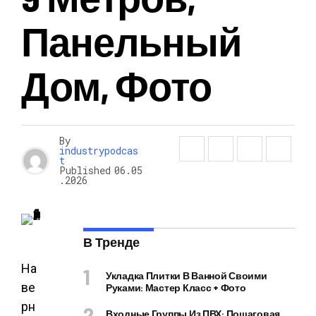
Панельный
Дом, Фото
By
industrypodcas
t
Published
06.05
.2026
В Тренде
На
Укладка Плитки В Ванной Своими
ве
Руками: Мастер Класс + Фото
рн
Входные Группы Из ПВХ: Пошаговая