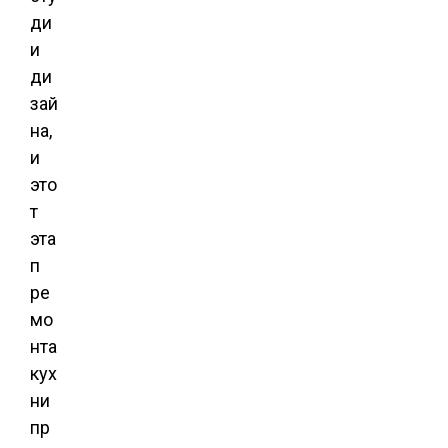
ди
и
ди
зай
на,
и
это
т
эта
п
ре
мо
нта
кух
ни
пр