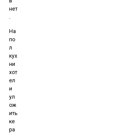
в
нет
.
На
по
л
кух
ни
хот
ел
и
ул
ож
ить
ке
ра