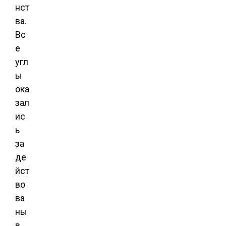
нст
ва.
Вс
е
угл
ы
ока
зал
ис
ь
за
де
йст
во
ва
ны
в