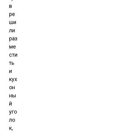
в
ре
ши
ли
раз
ме
сти
ть
и
кух
он
ны
й
уго
ло
к,