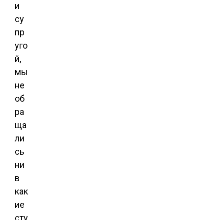
и
су
пр
уго
й,
мы
не
об
ра
ща
ли
сь
ни
в
как
ие
сту