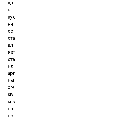
ад
ь
кух
ни
со
ста
вл
яет
ста
нд
арт
ны
х 9
кв.
м в
па
не