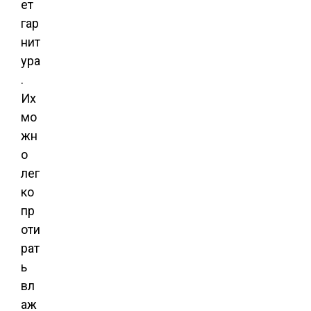
ет
гар
нит
ура
.
Их
мо
жн
о
лег
ко
пр
оти
рат
ь
вл
аж