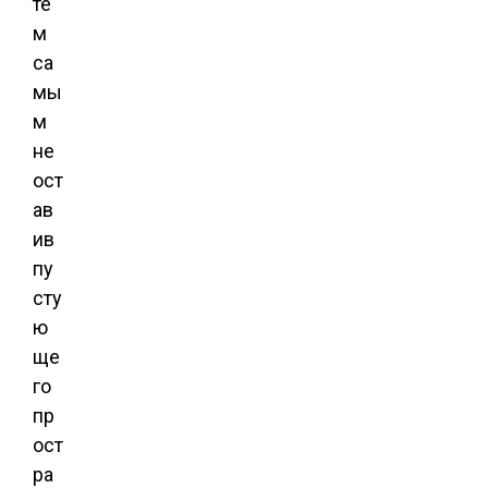
те
м
са
мы
м
не
ост
ав
ив
пу
сту
ю
ще
го
пр
ост
ра