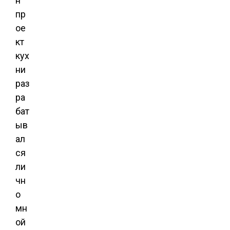
н
пр
ое
кт
кух
ни
раз
ра
бат
ыв
ал
ся
ли
чн
о
мн
ой