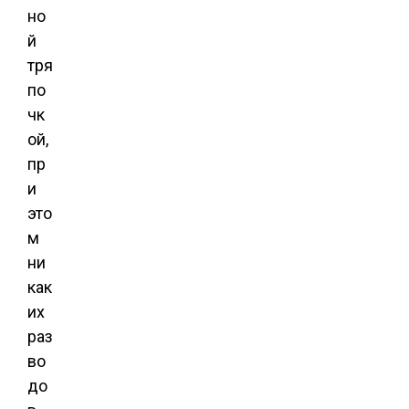
но
й
тря
по
чк
ой,
пр
и
это
м
ни
как
их
раз
во
до