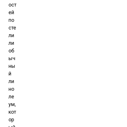
ост
ей
по
сте
ли
ли
об
ыч
ны
й
ли
но
ле
ум,
кот
ор