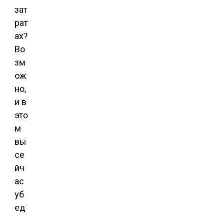
зат
рат
ах?
Во
зм
ож
но,
и в
это
м
вы
се
йч
ас
уб
ед