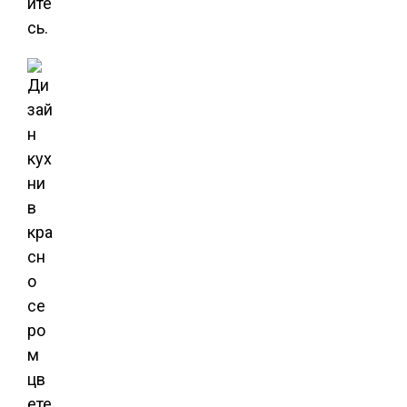
ите
сь.