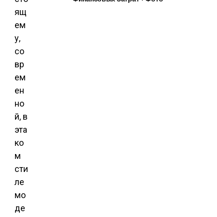
ящ
ем
у,
со
вр
ем
ен
но
й, в
эта
ко
м
сти
ле
мо
де