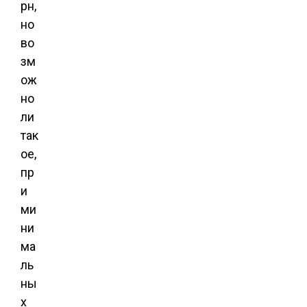
рн,
но
во
зм
ож
но
ли
так
ое,
пр
и
ми
ни
ма
ль
ны
х