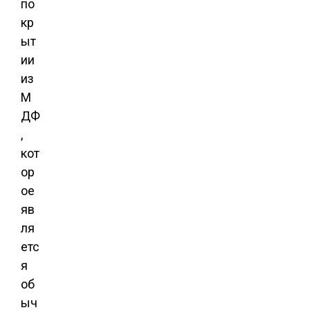
по
кр
ыт
ии
из
М
ДФ
,
кот
ор
ое
яв
ля
етс
я
об
ыч