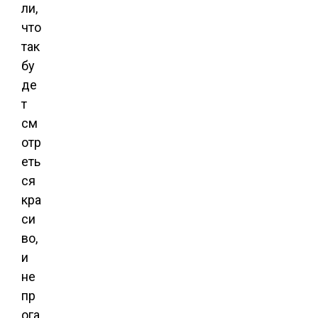
ли,
что
так
бу
де
т
см
отр
еть
ся
кра
си
во,
и
не
пр
ога