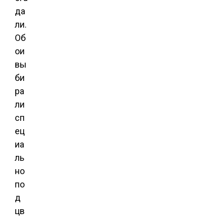
да
ли.
Об
ои
вы
би
ра
ли
сп
ец
иа
ль
но
по
д
цв