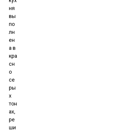
кух
ня
вы
по
лн
ен
а в
кра
сн
о
се
ры
х
тон
ах,
ре
ши