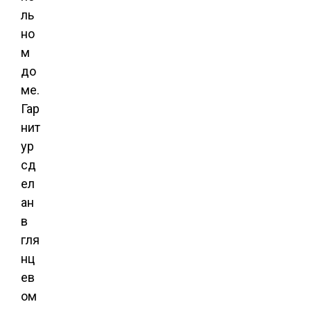
ль
но
м
до
ме.
Гар
нит
ур
сд
ел
ан
в
гля
нц
ев
ом