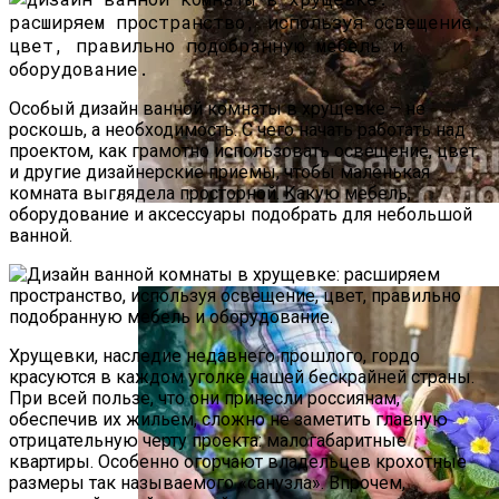
Особый дизайн ванной комнаты в хрущевке – не
роскошь, а необходимость. С чего начать работать над
проектом, как грамотно использовать освещение, цвет
и другие дизайнерские приемы, чтобы маленькая
комната выглядела просторной. Какую мебель,
оборудование и аксессуары подобрать для небольшой
Как Прорастить Канны После Зимы –
ванной.
Фото Инструкция
Хрущевки, наследие недавнего прошлого, гордо
красуются в каждом уголке нашей бескрайней страны.
При всей пользе, что они принесли россиянам,
обеспечив их жильем, сложно не заметить главную
отрицательную черту проекта: малогабаритные
квартиры. Особенно огорчают владельцев крохотные
размеры так называемого «санузла». Впрочем,