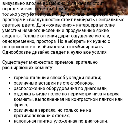
визуально вполне возможно. Для начала стоит
определиться с цветом. Темные, насыщенные тона
только усугубят ситуацию. Для придания пространству
простора и «воздушности» стоит выбирать нейтральные
Стратификация Семян
светлые цвета. Для «оживления» интерьера вполне
уместны немногочисленные продуманные яркие
акценты. Теплые оттенки дарят ощущение уюта и,
одновременно, простора. Но выбирать их нужно с
осторожностью и обязательно комбинировать.
Однообразие дизайна сведет к нулю все усилия.
Существует множество приемов, зрительно
расширяющих комнату:
горизонтальный способ укладки плитки;
различные вставки из стеклоблоков;
расположение оборудования по диагонали;
отделка в виде полос по периметру низа и верха
комнаты, выполненная из контрастной плитки или
фриза;
различные зеркала, но только не на
противоположных стенах;
напольная плитка, уложенная по диагонали.