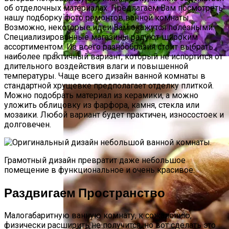
об отделочных материалах. Предлагаем Вам посмотреть
нашу подборку фото ремонтов ванной комнаты.
Возможно, некоторые идеи Вам окажутся полезными.
Специализированные магазины радуют широким
ассортиментом. Из всего разнообразия стоит выбрать
наиболее практичный вариант, который не испортится от
длительного воздействия влаги и повышенной
Размножение Клематиса Семенами
температуры. Чаще всего дизайн ванной комнаты в
стандартной хрущевке предполагает отделку плиткой.
Можно подобрать материал из керамики, а можно
уложить облицовку из фарфора, камня, стекла или
мозаики. Любой вариант будет практичен, износостоек и
долговечен.
Грамотный дизайн превратит даже небольшое
помещение в функциональное и очень красивое.
Раздвигаем Пространство
Малогабаритную ванную комнату, к сожалению,
физически расширить не получится, но вот сделать это