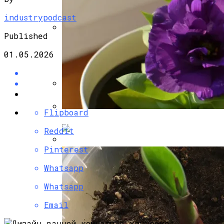
industrypodcast
Published
Несъемная Опалубка Для Фундамента:
01.05.2026
«лего» Для Ленточного Фундамента
Как Правильно Залить Фундамент Под
Дом: Алгоритм Работ
Flipboard
Эустома: Выращивание Из Семян В
Reddit
Домашних Условиях
Pinterest
Опалубка Для Фундамента Своими
Руками: Делаем Правильно
Whatsapp
Whatsapp
Email