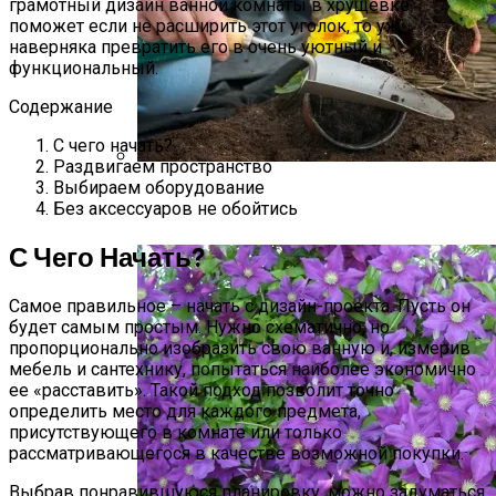
грамотный дизайн ванной комнаты в хрущевке
поможет если не расширить этот уголок, то уж
наверняка превратить его в очень уютный и
функциональный.
Содержание
С чего начать?
Раздвигаем пространство
Выбираем оборудование
Виды Цветов Для Посадки В Апреле,
Без аксессуаров не обойтись
Чтобы Быстрее Зацвели
С Чего Начать?
Самое правильное – начать с дизайн-проекта. Пусть он
будет самым простым. Нужно схематично, но
пропорционально изобразить свою ванную и, измерив
мебель и сантехнику, попытаться наиболее экономично
ее «расставить». Такой подход позволит точно
определить место для каждого предмета,
присутствующего в комнате или только
рассматривающегося в качестве возможной покупки.
Выбрав понравившуюся планировку, можно задуматься