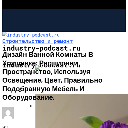
Строительство и ремонт
industry-podcast.ru
Дизайн Ванной Комнаты В
Хрущевке: Расширяем
СТРОИТЕЛЬСТВО И РЕМОНТ
industry-podcast.ru
Пространство, Используя
Освещение, Цвет, Правильно
Садовая Печь-Барбекю Своими
Подобранную Мебель И
Руками
САД И ОГОРОД
Оборудование.
Угловой Камин Из Кирпича: Порядовка,
Советы По Кладке
By