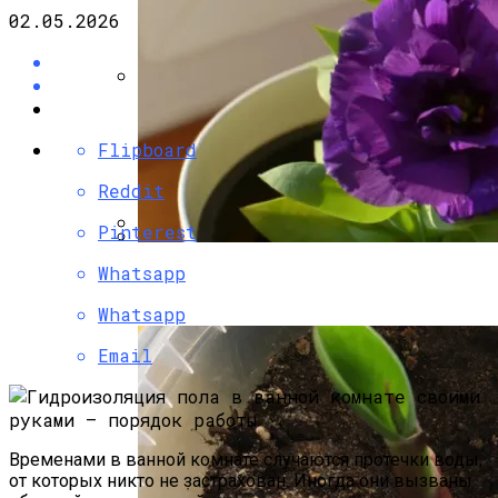
Руками
02.05.2026
Угловой Камин Из Кирпича: Порядовка,
Советы По Кладке
Flipboard
Reddit
Pinterest
Несъемная Опалубка Для Фундамента:
Whatsapp
Эустома: Выращивание Из Семян В
«лего» Для Ленточного Фундамента
Домашних Условиях
Whatsapp
Email
Временами в ванной комнате случаются протечки воды,
от которых никто не застрахован. Иногда они вызваны