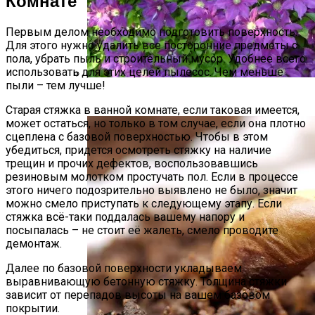
Комнате
Первым делом необходимо подготовить поверхность.
Для этого нужно удалить все посторонние предметы с
пола, убрать пыль и строительный мусор. Удобнее всего
использовать для этих целей пылесос. Чем меньше
пыли – тем лучше!
Размножение Клематиса Семенами
Старая стяжка в ванной комнате, если таковая имеется,
может остаться, но только в том случае, если она плотно
сцеплена с базовой поверхностью. Чтобы в этом
убедиться, придется осмотреть стяжку на наличие
трещин и прочих дефектов, воспользовавшись
резиновым молотком простучать пол. Если в процессе
этого ничего подозрительно выявлено не было, значит
можно смело приступать к следующему этапу. Если
стяжка всё-таки поддалась вашему напору и
посыпалась – не стоит её жалеть, смело проводите
демонтаж.
Далее по базовой поверхности укладываем
выравнивающую бетонную стяжку. Толщина стяжки
зависит от перепадов высоты на вашем базовом
покрытии.