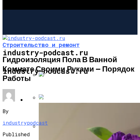
Строительство и ремонт
industry-podcast.ru
Гидроизоляция Пола В Ванной
Комнате Своими Руками — Порядок
СТРОИТЕЛЬСТВО И РЕМОНТ
industry-podcast.ru
Работы
Собираем Уличный Камин
САД И ОГОРОД
Фальш-Камин Своими Руками:
By
industrypodcast
Published
Садовая Печь-Барбекю Своими