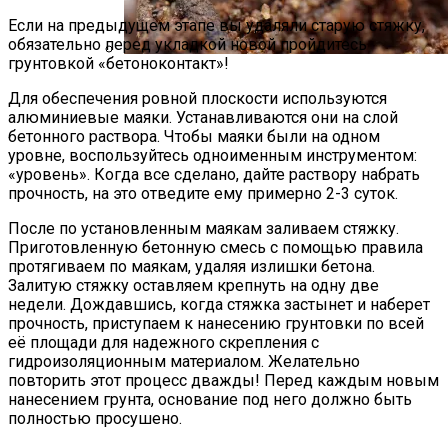
Если на предыдущем этапе вы удаляли старую стяжку,
обязательно перед укладкой новой пройдитесь
грунтовкой «бетоноконтакт»!
Стратификация Семян
Для обеспечения ровной плоскости используются
алюминиевые маяки. Устанавливаются они на слой
бетонного раствора. Чтобы маяки были на одном
уровне, воспользуйтесь одноименным инструментом:
«уровень». Когда все сделано, дайте раствору набрать
прочность, на это отведите ему примерно 2-3 суток.
После по установленным маякам заливаем стяжку.
Приготовленную бетонную смесь с помощью правила
протягиваем по маякам, удаляя излишки бетона.
Залитую стяжку оставляем крепнуть на одну две
недели. Дождавшись, когда стяжка застынет и наберет
прочность, приступаем к нанесению грунтовки по всей
её площади для надежного скрепления с
гидроизоляционным материалом. Желательно
повторить этот процесс дважды! Перед каждым новым
нанесением грунта, основание под него должно быть
полностью просушено.