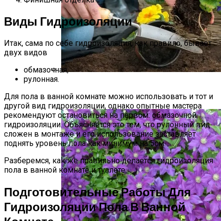
Виды Гидроизоляции
Итак, сама по себе гидроизоляция, как правило, бывает
двух видов
обмазочная;
рулонная.
Виды Цветов Для Посадки В Апреле,
Чтобы Быстрее Зацвели
Для пола в ванной комнате можно использовать и тот и
другой вид гидроизоляции, однако опытные мастера
рекомендуют остановиться на первом: обмазочной
гидроизоляции. Объясняется это тем, что рулонный вид
сложен в монтаже и его использование заставляет
поднять уровень пола как минимум на 5см.
Разберемся, как же правильно делается гидроизоляция
пола в ванной комнате и туалете.
Подготовительные Работы Для
Гидроизоляции Пола В Ванной