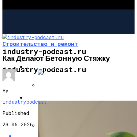
Строительство и ремонт
industry-podcast.ru
Как Делают Бетонную Стяжку
СТРОИТЕЛЬСТВО И РЕМОНТ
industry-podcast.ru
By
Дымоходы Из Нержавеющей Стали
САД И ОГОРОД
industrypodcast
Сэндвич: Ваш Правильный Выбор
Дымохода
Published
23.06.2026
Как Выложить Камин Своими Руками: