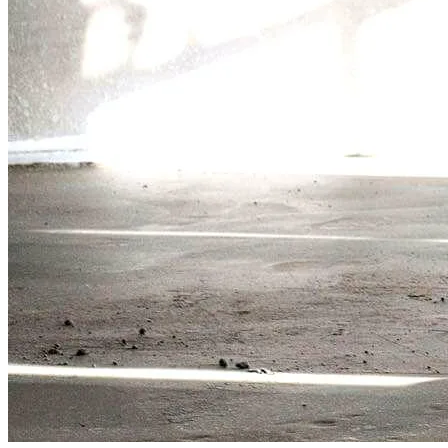
Как Прорастить Канны После Зимы –
Фото Инструкция
Виды Цветов Для Посадки В Апреле,
Чтобы Быстрее Зацвели
Размножение Клематиса Семенами
Стратификация Семян