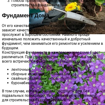
Плюсы применения несъемной опалубки для
строительства фундамента
Фундамент Дома
От его качества, прочности и надежности напрямую
зависит качество всего дома – сколько он вам
прослужит в хорошем состоянии. Намного проще
изначально положить качественный и добротный
Виды Цветов Для Посадки В Апреле,
фундамент, чем заниматься его ремонтом и усилением в
Чтобы Быстрее Зацвели
будущем.
Конструкция фундамента в каждом жилом доме будет
различаться. При строительстве частных домов чаще
всего встречаются фундаменты следующих типов:
ленточные;
сборные из железобетонных блоков;
свайные различных типов;
буронабивные.
В том случае, если вы решили построить дом без
подвальных помещений, то оптимальным решением
для строительства будет ленточный.