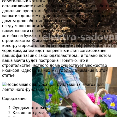
собственный коттедж. В том случае, если вы
останавливаете свой выбор на квартире, то все обстоит
довольно просто: выбрал понравившийся вариант,
заплатил деньги – осуществил свою мечту. С частным
домом дело обстоит намного сложнее. Для начала
следует сопоставить свои реальные финансовые
возможности со своими мечтами, далее – нарисовать
хотя бы на бумаге то, что вы захотите увидеть после
строительства. Финальным этапом является разработка
конструкторского проекта по своим наброскам и
чертежам, затем идет неприятный этап согласования
Как Прорастить Канны После Зимы –
ваших фантазий с законодательством… и только потом
Фото Инструкция
ваша мечта будет построена. Понятно, что в
строительстве частного дома существует множество
нюансов. Одному из них мы уделим внимание в этой
статье.
Содержание
Фундамент дома
Как же это делается?