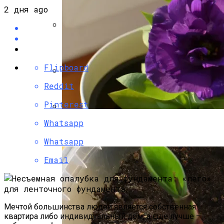
Собираем Уличный Камин
2 дня ago
Фальш-Камин Своими Руками:
Flipboard
Reddit
Садовая Печь-Барбекю Своими
Руками
Pinterest
Whatsapp
Эустома: Выращивание Из Семян В
Домашних Условиях
Whatsapp
Email
Мечтой большинства людей является собственная
квартира либо индивидуальный дом, а еще лучше –