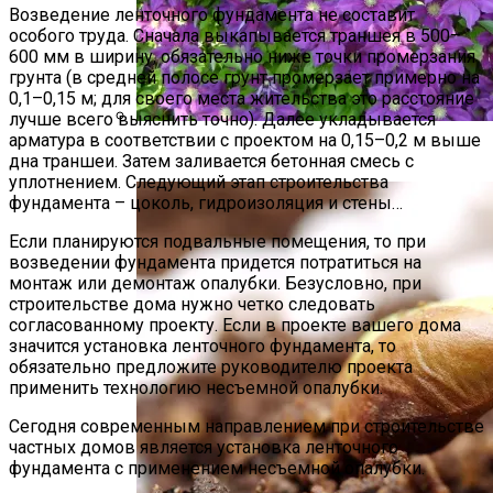
Возведение ленточного фундамента не составит
особого труда. Сначала выкапывается траншея в 500–
600 мм в ширину, обязательно ниже точки промерзания
грунта (в средней полосе грунт промерзает примерно на
0,1–0,15 м; для своего места жительства это расстояние
лучше всего выяснить точно). Далее укладывается
арматура в соответствии с проектом на 0,15–0,2 м выше
Размножение Клематиса Семенами
дна траншеи. Затем заливается бетонная смесь с
уплотнением. Следующий этап строительства
фундамента – цоколь, гидроизоляция и стены…
Если планируются подвальные помещения, то при
возведении фундамента придется потратиться на
монтаж или демонтаж опалубки. Безусловно, при
строительстве дома нужно четко следовать
согласованному проекту. Если в проекте вашего дома
значится установка ленточного фундамента, то
обязательно предложите руководителю проекта
применить технологию несъемной опалубки.
Сегодня современным направлением при строительстве
частных домов является установка ленточного
фундамента с применением несъемной опалубки.