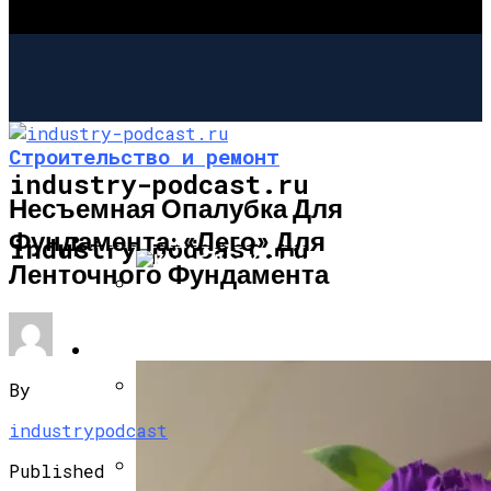
Строительство и ремонт
industry-podcast.ru
Несъемная Опалубка Для
Фундамента: «лего» Для
СТРОИТЕЛЬСТВО И РЕМОНТ
industry-podcast.ru
Ленточного Фундамента
Короб Для Камина Из Натурального
Декоративного Камня
САД И ОГОРОД
By
Дровяная Печка Для Готовки На Даче
industrypodcast
Published