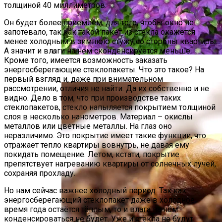
толщиной 40 миллиметров.
Он будет более приемлем, для того, чтобы окно не
запотевало, так как такой пакет из стекла окажется
менее холодным в зимнюю стужу со стороны квартиры.
А значит и влаги на нём сконденсируется меньше.
Кроме того, имеется возможность заказать
Размножение Клематиса Семенами
энергосберегающие стеклопакеты. Что это такое? На
первый взгляд и, даже при внимательном
рассмотрении, отличия не найти. Да их собственно и не
видно. Дело в том, что при производстве таких
стеклопакетов, стекло напыляется покрытием толщиной
слоя в несколько нанометров. Материал – окислы
металлов или цветные металлы. На глаз оно
неразличимо. Это покрытие имеет такие функции, что
отражает тепло квартиры вовнутрь, не давая ему
покидать помещение. Летом, кстати, покрытие
препятствует нагреванию квартиры от солнечных лучей,
сохраняя прохладу.
Но нам сейчас важнее холодный период. Так как
энергосберегающий стеклопакет даже в холодное
время года остаётся тёплым, то и влага на нём
конденсироваться не будет. Уже и стёкла не будут