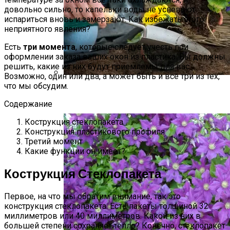
довольно сильно, то капельки воды не успевают
испариться вновь и замерзают. Как избежать этого
неприятного явления?
Есть
три момента
, которые следует учесть при
оформлении заказа ваших окон из пластика. Вы должны
решить, какие из них будут приемлемы для вас.
Возможно, один или два, а может быть и всё три из тех,
что мы обсудим.
Виды Цветов Для Посадки В Апреле,
Чтобы Быстрее Зацвели
Содержание
Кострукция стеклопакета
Конструкция пластикового профиля
Третий момент
Какие функции он имеет?
Кострукция Стеклопакета
Первое, на что мы обратим внимание, так это
конструкция стеклопакета. Есть пакеты толщиной 32
миллиметров или 40 миллиметров. Какой из них в
большей степени сохраняет тепло? Конечно, стеклопакет