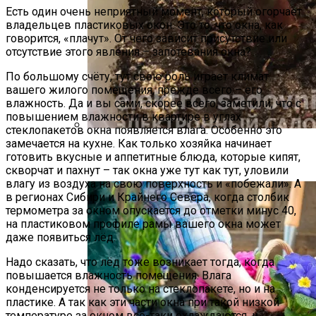
Есть один очень неприятный момент, который огорчает
владельцев пластиковых окон. Это то, что окна, как
говорится, «плачут». От чего зависит присутствие или
отсутствие этого явления – запотевания окна?
По большому счёту, тут свою роль играет климат
вашего жилого помещения, прежде всего – его
влажность. Да и вы сами, скорее всего, заметили, что с
повышением влажности в квартире в углах
стеклопакетов окна появляется влага. Особенно это
замечается на кухне. Как только хозяйка начинает
Как Прорастить Канны После Зимы –
готовить вкусные и аппетитные блюда, которые кипят,
Фото Инструкция
скворчат и пахнут – так окна уже тут как тут, уловили
влагу из воздуха на свою поверхность и «побежали». А
в регионах Сибири и Крайнего Севера, когда столбик
термометра за окном опускается до отметки минус 40,
на пластиковом профиле рамы вашего окна может
даже появиться лёд.
Надо сказать, что лёд тоже возникает тогда, когда
повышается влажность помещения. Влага
конденсируется не только на стеклопакете, но и на
пластике. А так как эти части окна при такой низкой
температуре за окном всё-таки охлаждаются, и