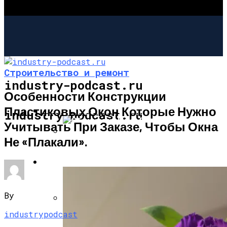
Строительство и ремонт
industry-podcast.ru
Особенности Конструкции
Пластиковых Окон Которые Нужно
СТРОИТЕЛЬСТВО И РЕМОНТ
industry-podcast.ru
Учитывать При Заказе, Чтобы Окна
Не «плакали».
Облицовка Печи Плиткой: Выбор
Плитки, Технология + Фото.
САД И ОГОРОД
By
industrypodcast
Армирование Ленточного Фундамента:
Расчет, Схема, Вязать Или Варить?