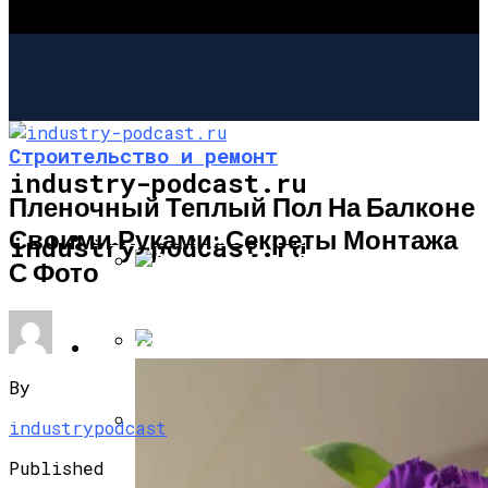
Строительство и ремонт
industry-podcast.ru
Пленочный Теплый Пол На Балконе
Своими Руками: Секреты Монтажа
СТРОИТЕЛЬСТВО И РЕМОНТ
industry-podcast.ru
С Фото
Дровяная Печка Для Готовки На Даче
САД И ОГОРОД
Собираем Уличный Камин
By
industrypodcast
Фальш-Камин Своими Руками:
Published