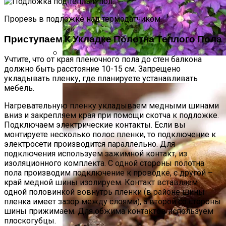
Прорезь в подложке над термодатчиком.
Приступаем К Укладке Полотна Теплого Пола
Учтите, что от края пленочного пола до стен балкона
должно быть расстояние 10-15 см. Запрещено
Размножение Клематиса Семенами
укладывать пленку, где планируете устанавливать
мебель.
Нагревательную пленку укладываем медными шинами
вниз и закрепляем края при помощи скотча к подложке.
Подключаем электрические контакты. Если вы
монтируете несколько полос пленки, то подключение к
электросети производится параллельно. Для
подключения используем зажимной контакт, из
изоляционного комплекта. С одной стороны полотна
пола производим подключение к проводке, с другой –
край медной шины изолируем. Контакт вставляем
одной половинкой вовнутрь пленки (в районе шины
пленка имеет зазор между слоями), а второй со стороны
шины прижимаем. Для обжима контактов используем
плоскогубцы.