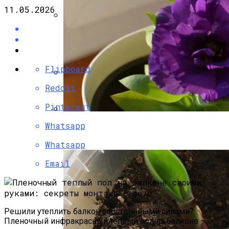
11.05.2026
Садовая Печь-Барбекю Своими
Руками
Flipboard
Reddit
Угловой Камин Из Кирпича: Порядовка,
Советы По Кладке
Pinterest
Whatsapp
Эустома: Выращивание Из Семян В
Домашних Условиях
Whatsapp
Email
Решили утеплить балкон собственными силами?
Пленочный инфракрасный теплый пол на балконе –