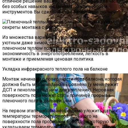
отличное решение вашего вопроса. Всего за два часа
без особых навыков и с минимальным набором
инструментов Вы сделаете свой балкон еще уютнее.
Из множества вариантов утеплить балкон и сделать его
уютным даже зимой, остановилась на инфракрасном
пленочном теплом полу, так как его отличают
экономичность в энергопотреблении, легкость в
монтаже и приемлемая ценовая политика.
Как Прорастить Канны После Зимы –
Фото Инструкция
Укладка инфракрасного теплого пола на балконе
Монтаж начинаем с поверхности пола балкона, которая
должна быть максимально выровнена (у меня лежит
ДСП и пенопласт под ним для утепления). Неровная
поверхность пола может стать причиной прорыва
пленочного пола в дальнейшем.
На первом этапе работы необходимо уложить датчик
температуры терморегулятора. Для этого на
поверхности пола прорезаем борозду, в которую
укладываем термодатчик, зафиксировав его. Датчик