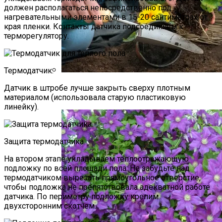
должен располагаться непосредственно под
нагревательными элементами в 15-20 сантиметрах от
края пленки. Контакты датчика подсоединяем к
терморегулятору.
Термодатчик.
Виды Цветов Для Посадки В Апреле,
Датчик в штробе лучше закрыть сверху плотным
Чтобы Быстрее Зацвели
материалом (использовала старую пластиковую
линейку).
Защита термодатчика.
На втором этапе укладываем теплоотражающую
подложку по всей площади пола. Не забудьте над
термодатчиком вырезать прямоугольное отверстие,
чтобы подложка не препятствовала адекватной работе
датчика. По периметру подложку крепим
двухсторонним скотчем.