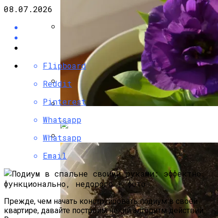
08.07.2026
Несъемная Опалубка Для Фундамента:
«лего» Для Ленточного Фундамента
Flipboard
Reddit
Как Правильно Залить Фундамент Под
Pinterest
Дом: Алгоритм Работ
Whatsapp
Эустома: Выращивание Из Семян В
Домашних Условиях
Whatsapp
Опалубка Для Фундамента Своими
Email
Руками: Делаем Правильно
Прежде, чем начать конструировать подиум в своей
квартире, давайте построим некий алгоритм действий.