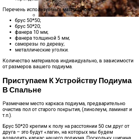
Перечень используемых материалов:
брус 50*50;
Стратификация Семян
брус 50*20;
фанера 10 мм;
фанера толщиной 5 мм;
саморезы по дереву;
металлические уголки.
Количество материалов индивидуально, в зависимости
от размеров вашего подиума.
Приступаем К Устройству Подиума
В Спальне
Размечаем место каркаса подиума, предварительно
очистив пол от старого покрытия, (линолеум, ламинат и
т.п.).
Брус 50*20 крепим к полу на расстоянии 50 см друг от
друга – это будут «лаги», на которых мы будем
возводить каркас нашего подиума. Поскольку ширина