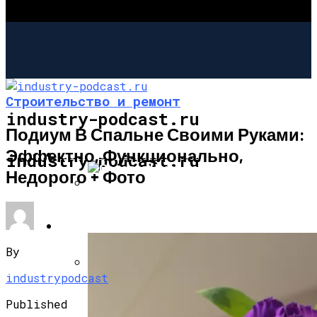
Строительство и ремонт
industry-podcast.ru
Подиум В Спальне Своими Руками:
Эффектно, Функционально,
СТРОИТЕЛЬСТВО И РЕМОНТ
industry-podcast.ru
Недорого + Фото
Садовая Печь-Барбекю Своими
Руками
САД И ОГОРОД
By
industrypodcast
Угловой Камин Из Кирпича: Порядовка,
Советы По Кладке
Published