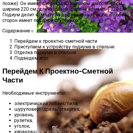
позже). Он имеет следующие размеры: высота 40 см,
ширина 220 см., длина (равна ширине комнаты) 320 см.
Подиум делит комнату на две неравные части, и с обеих
сторон имеет по одной ступеньке.
Содержание
Перейдем к проектно-сметной части
Размножение Клематиса Семенами
Приступаем к устройству подиума в спальне
Отделка подиума в спальне
Подведем итог
Перейдем К Проектно-Сметной
Части
Необходимые инструменты:
электрический лобзик/пила;
шуруповерт/дрель/отвертка;
уровень;
рулетка;
уголок;
карандаш.