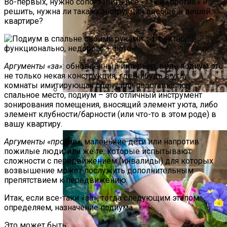
Во-первых, нужно сопоставить все «за» и «против» и
решить, нужна ли такая конструкция вообще в вашей
квартире?
Аргументы «за»
: обновленный интерьер, ведь подиум это
не только некая конструкция, где-нибудь в углу
комнаты имитирующая сцену или подставка под
спальное место, подиум – это отличный инструмент
зонирования помещения, вносящий элемент уюта, либо
Как Прорастить Канны После Зимы –
элемент клубности/барности (или что-то в этом роде) в
Фото Инструкция
вашу квартиру.
Аргументы «против»
: маленькие дети или напротив
пожилые люди, или же те, которые испытывают
сложности с передвижением (инвалиды) для которых
возвышение может послужить дополнительным
препятствием к передвижению.
Итак, если все-таки «за», тогда следующим этапом
определяем, назначение подиума.
Это может быть: