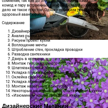
сомнения, так как до этого муж своими руками только
комод и пару встроенных шкафов делал, а кухня всё же
дело не такое простое. Однако победила практичность и
здоровый авантюризм.
Содержание
Дизайнерские метания
Анализ рынка материалов, фурнитуры
Рисуем проект кухни
Воплощение мечты
Виды Цветов Для Посадки В Апреле,
Штробление стен, прокладка проводки
Чтобы Быстрее Зацвели
Разводка сантехники
Дверь в коридор
Монтаж гипсокартонного потолка и стены
Шпатлёвка стен и потолка
Укладка плитки в рабочей зоне
Оклейка стен обоями
Укладка ламината
Монтаж напольных плинтусов
Некоторые нюансы нашего опыта ремонта кухни
«Изюминки» нашей проходной кухни
Дизайнерские Метания