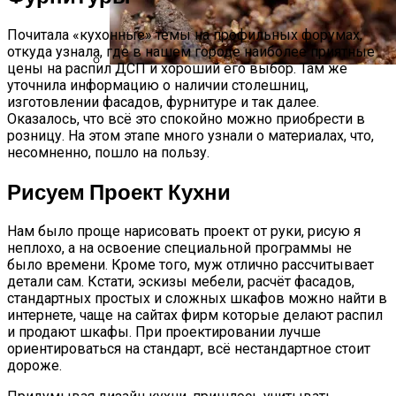
Почитала «кухонные» темы на профильных форумах,
откуда узнала, где в нашем городе наиболее приятные
цены на распил ДСП и хороший его выбор. Там же
уточнила информацию о наличии столешниц,
Стратификация Семян
изготовлении фасадов, фурнитуре и так далее.
Оказалось, что всё это спокойно можно приобрести в
розницу. На этом этапе много узнали о материалах, что,
несомненно, пошло на пользу.
Рисуем Проект Кухни
Нам было проще нарисовать проект от руки, рисую я
неплохо, а на освоение специальной программы не
было времени. Кроме того, муж отлично рассчитывает
детали сам. Кстати, эскизы мебели, расчёт фасадов,
стандартных простых и сложных шкафов можно найти в
интернете, чаще на сайтах фирм которые делают распил
и продают шкафы. При проектировании лучше
ориентироваться на стандарт, всё нестандартное стоит
дороже.