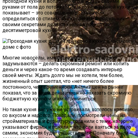
проходной кухни и воплотить его в жизнь своими
руками от пола до потолка? Опыт хозяев данной кухни
показывает – это совершенно реально. Как
определиться со стилем, куда спрятать холодильник –
своими секретами делятся хозяева проходной
десятиметровой кухни.
Многие новосёлы, имеющие небольшой бюджет,
задумываются – делать скромный ремонт или копить
деньги и через какое-то время создавать интерьер
Как Прорастить Канны После Зимы –
своей мечты. Ждать долго мы не хотели, тем более,
Фото Инструкция
жизненный опыт шептал, что «нет ничего более
постоянного, чем временное». Анализ цен на рынке
показал, что за наши деньги можно заказать скромную
бюджетную кухню и этим ограничиться.
Но такая кухня нас уже не устраивала, хотелось красиво,
со вкусом и надолго. Походили, посмотрели цены на
стройматериалы и фурнитуру, сравнили с теми, которые
указывают фирмы и поняли – что если взяться за дело
самим, экономия будет существенная. Поначалу были