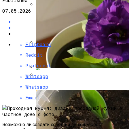
Published
07.05.2026
Угловой Камин Из Кирпича: Порядовка,
Советы По Кладке
Flipboard
Несъемная Опалубка Для Фундамента:
Reddit
«лего» Для Ленточного Фундамента
Pinterest
Whatsapp
Эустома: Выращивание Из Семян В
Домашних Условиях
Как Правильно Залить Фундамент Под
Whatsapp
Дом: Алгоритм Работ
Email
Возможно ли создать хороший дизайн-проект