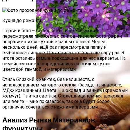
Кухня до ремонта.
Первый этап – выбор стиля и цвета кухни. Я
пересмотрела множество сайтов, скачала фотографии
понравившихся кухонь в разных стилях. Через
Размножение Клематиса Семенами
несколько дней, ещё раз пересмотрела папку и
выбросила лишнее. Повторила этот ход ещё пару раз. В
итоге остались самые подходящие для нас варианты. На
семейном совете определились со стилем кухни,
цветовой гаммой, и материалами.
Стиль близкий к хай-тек, без излишеств, с
использованием матового стекла. Фасады глянцевые,
МДФ крашенный. Цвета – шоколад и ваниль (кремовый
жемчуг). Плитка светлая. Столешница тёмная, шоколад
или венге – мне показалось, так она будет более
органично сочетаться с нижними дверцами.
Анализ Рынка Материалов,
Фурнитуры