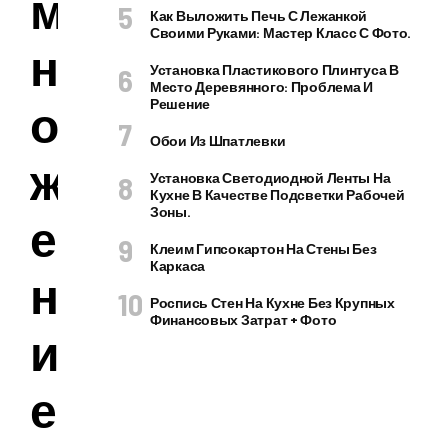
м
Как Выложить Печь С Лежанкой
Своими Руками: Мастер Класс С Фото.
н
Установка Пластикового Плинтуса В
Место Деревянного: Проблема И
о
Решение
Обои Из Шпатлевки
ж
Установка Светодиодной Ленты На
Кухне В Качестве Подсветки Рабочей
Зоны.
е
Клеим Гипсокартон На Стены Без
Каркаса
н
Роспись Стен На Кухне Без Крупных
Финансовых Затрат + Фото
и
е