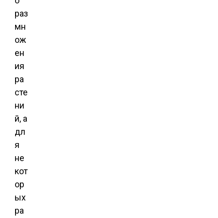
о
раз
мн
ож
ен
ия
ра
сте
ни
й, а
дл
я
не
кот
ор
ых
ра