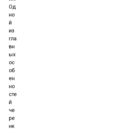
Од
но
й
из
гла
вн
ых
ос
об
ен
но
сте
й
че
ре
нк