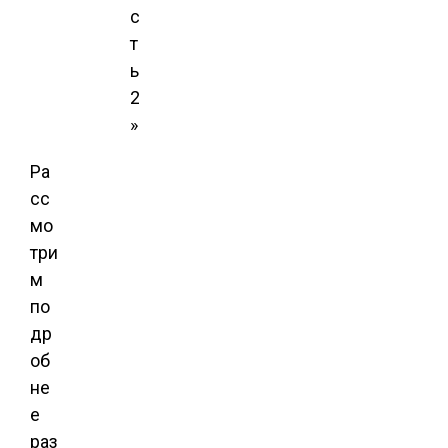
с
т
ь
2
»
Ра
сс
мо
три
м
по
др
об
не
е
раз