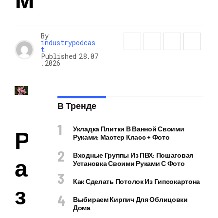
By
industrypodcas
t
Published
28.07
.2026
В Тренде
Укладка Плитки В Ванной Своими
Р
Руками: Мастер Класс + Фото
Входные Группы Из ПВХ: Пошаговая
а
Установка Своими Руками С Фото
Как Сделать Потолок Из Гипсокартона
з
Выбираем Кирпич Для Облицовки
Дома