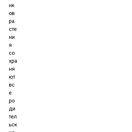
нк
ов
ра
сте
ни
я
со
хра
ня
ют
вс
е
ро
ди
тел
ьск