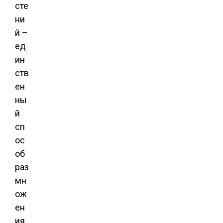
сте
ни
й –
ед
ин
ств
ен
ны
й
сп
ос
об
раз
мн
ож
ен
ия.