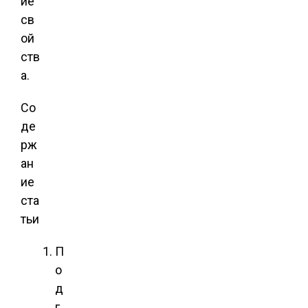
ие
св
ой
ств
а.
Со
де
рж
ан
ие
ста
тьи
П
о
д
г