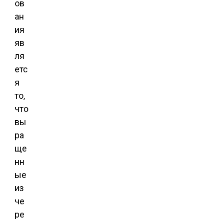
ов
ан
ия
яв
ля
етс
я
то,
что
вы
ра
ще
нн
ые
из
че
ре