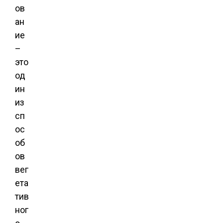
ов
ан
ие
–
это
од
ин
из
сп
ос
об
ов
вег
ета
тив
ног