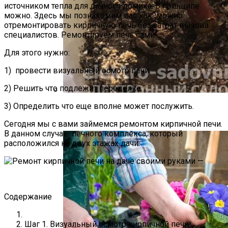
источником тепла для дачного домика. В принципе
можно. Здесь мы познакомим вас как можно
отремонтировать кирпичную печь без затрат вызова
специалистов. Ремонтируем печь сами!
Для этого нужно:
1) провести визуальный осмотр печи.
2) Решить что подлежит переделке.
3) Определить что еще вполне может послужить.
Как Прорастить Канны После Зимы –
Фото Инструкция
Сегодня мы с вами займемся ремонтом кирпичной печи.
В данном случае печного комплекса, который
расположился на двух этажах дачи.
Содержание
Шаг 1. Визуальный осмотр кирпичной печи