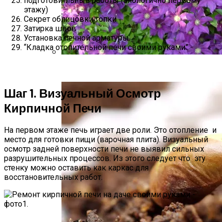
подготовитльные работы (анологично первому
этажу)
Секрет облицовки топки
Затирка швов
Установка печной арматуры
“Кладка отопительной печи своими руками”
Размножение Клематиса Семенами
Шаг 1. Визуальный Осмотр
Кирпичной Печи
На первом этаже печь играет две роли. Это отопление и
место для готовки пищи (варочная плита). Визуальный
осмотр задней поверхности печи не выявил сильных
разрушительных процессов. Из этого следует что эту
стенку можно оставить как каркас для
восстановительных работ.