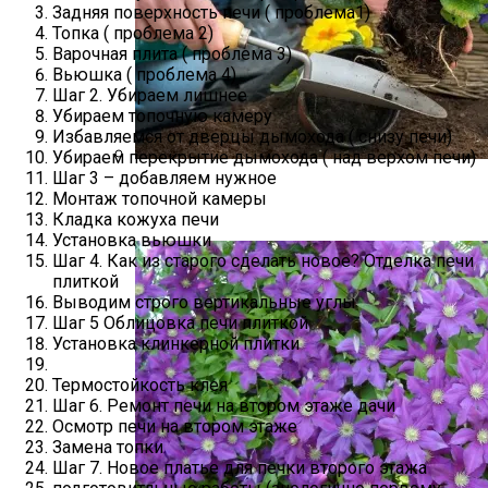
Задняя поверхность печи ( проблема1)
Топка ( проблема 2)
Варочная плита ( проблема 3)
Вьюшка ( проблема 4)
Шаг 2. Убираем лишнее
Убираем топочную камеру
Избавляемся от дверцы дымохода ( снизу печи)
Убираем перекрытие дымохода ( над верхом печи)
Шаг 3 – добавляем нужное
Виды Цветов Для Посадки В Апреле,
Монтаж топочной камеры
Чтобы Быстрее Зацвели
Кладка кожуха печи
Установка вьюшки
Шаг 4. Как из старого сделать новое? Отделка печи
плиткой
Выводим строго вертикальные углы
Шаг 5 Облицовка печи плиткой
Установка клинкерной плитки
Термостойкость клея
Шаг 6. Ремонт печи на втором этаже дачи
Осмотр печи на втором этаже
Замена топки
Шаг 7. Новое платье для печки второго этажа