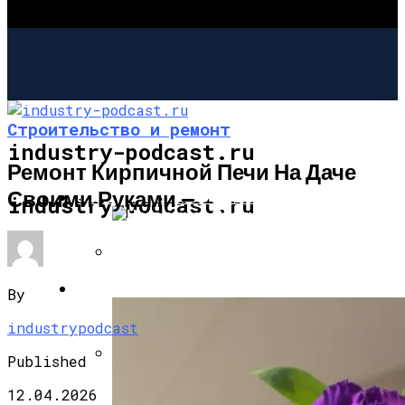
Строительство и ремонт
industry-podcast.ru
Ремонт Кирпичной Печи На Даче
Своими Руками —
СТРОИТЕЛЬСТВО И РЕМОНТ
industry-podcast.ru
Несъемная Опалубка Для Фундамента:
САД И ОГОРОД
By
«лего» Для Ленточного Фундамента
industrypodcast
Published
Как Правильно Залить Фундамент Под
12.04.2026
Дом: Алгоритм Работ