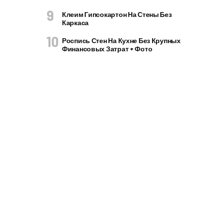
Клеим Гипсокартон На Стены Без
Каркаса
Роспись Стен На Кухне Без Крупных
Финансовых Затрат + Фото