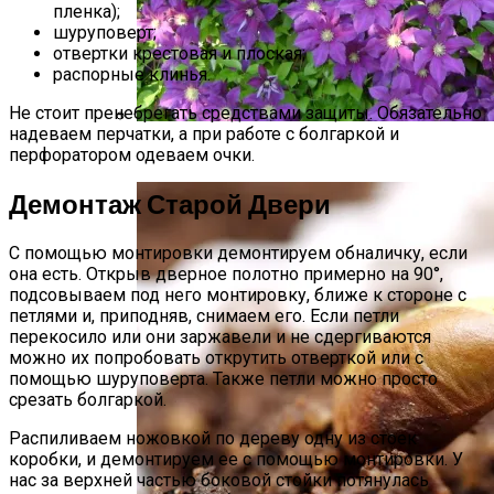
пленка);
шуруповерт;
отвертки крестовая и плоская;
распорные клинья.
Не стоит пренебрегать средствами защиты. Обязательно
надеваем перчатки, а при работе с болгаркой и
Размножение Клематиса Семенами
перфоратором одеваем очки.
Демонтаж Старой Двери
С помощью монтировки демонтируем обналичку, если
она есть. Открыв дверное полотно примерно на 90°,
подсовываем под него монтировку, ближе к стороне с
петлями и, приподняв, снимаем его. Если петли
перекосило или они заржавели и не сдергиваются
можно их попробовать открутить отверткой или с
помощью шуруповерта. Также петли можно просто
срезать болгаркой.
Распиливаем ножовкой по дереву одну из стоек
коробки, и демонтируем ее с помощью монтировки. У
нас за верхней частью боковой стойки потянулась