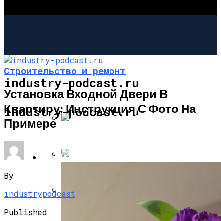
Строительство и ремонт
industry-podcast.ru
Установка Входной Двери В
Квартиру: Инструкция С Фото На
СТРОИТЕЛЬСТВО И РЕМОНТ
industry-podcast.ru
Примере
Дровяная Печка Для Готовки На Даче
САД И ОГОРОД
Собираем Уличный Камин
By
industrypodcast
Фальш-Камин Своими Руками:
Published