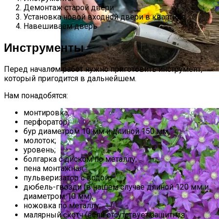
Демонтаж старой двери
Установка новой входной двери в квартире
Навешиваем дверь
Инструменты
Перед началом работ нужно приготовить инструмент,
который пригодится в дальнейшем.
Виды Цветов Для Посадки В Апреле,
Чтобы Быстрее Зацвели
Нам понадобятся:
монтировка;
перфоратор;
бур диаметром 10 мм и длиной 150 мм;
молоток;
уровень;
болгарка с диском по металлу;
пена монтажная;
пульверизатор с водой;
дюбель-гвозди (в нашем случае длиной 120 мм и
диаметром 10 мм);
ножовка по металлу;
малярный скотч (если отсутствует защитная