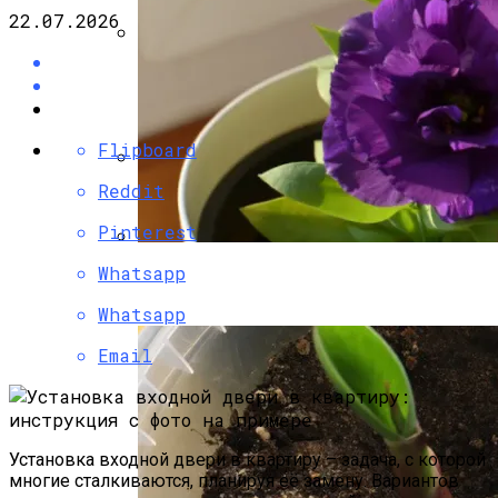
22.07.2026
Садовая Печь-Барбекю Своими
Руками
Flipboard
Reddit
Угловой Камин Из Кирпича: Порядовка,
Советы По Кладке
Pinterest
Whatsapp
Эустома: Выращивание Из Семян В
Домашних Условиях
Whatsapp
Email
Установка входной двери в квартиру – задача, с которой
многие сталкиваются, планируя её замену. Вариантов