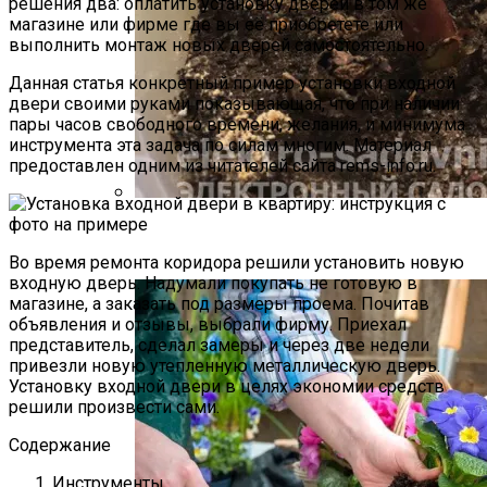
решения два: оплатить установку дверей в том же
магазине или фирме где вы её приобретете или
выполнить монтаж новых дверей самостоятельно.
Данная статья конкретный пример установки входной
двери своими руками показывающая, что при наличии
пары часов свободного времени, желания, и минимума
инструмента эта задача по силам многим. Материал
предоставлен одним из читателей сайта rems-info.ru.
Как Прорастить Канны После Зимы –
Фото Инструкция
Во время ремонта коридора решили установить новую
входную дверь. Надумали покупать не готовую в
магазине, а заказать под размеры проема. Почитав
объявления и отзывы, выбрали фирму. Приехал
представитель, сделал замеры и через две недели
привезли новую утепленную металлическую дверь.
Установку входной двери в целях экономии средств
решили произвести сами.
Содержание
Инструменты