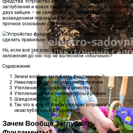
средства. Устройство фундаментной плиты без
заглубления и вовсе позволяет убить одним выстрелом
двух зайцев – не связываться с рытьем котлована и
возведением подземной части стен, а также получить
прочное основание для устройства пола первого этажа.
Но, если всё так хорошо, почему фундаменты мелкого
заложения до сих пор не вытеснили «обычные»?
Как Прорастить Канны После Зимы –
Содержание
Фото Инструкция
Зачем вообще заглублять фундаменты?
Нивелирование сил морозного пучения
Утепление фундамента и отмостки
Утепление пола и температурный режим
Шведский опыт
Так что в итоге? Как правильно устраивать
незаглубленный фундамент?
Зачем Вообще Заглублять
Фундаменты?