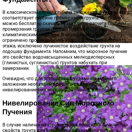
В классическом случае глубина заложения фундаментов
соответствует глубине промерзания грунта. По ссылке: –
можно бесплатно скачать калькулятор расчета глубины
промерзания грунтов (города России и СНГ) с
климатическими картами. В этом случае резко
ограничено проникновение холода в подполье первого
этажа, исключено пучинистое воздействие грунта на
Виды Цветов Для Посадки В Апреле,
подошву фундамента. Напомним, что морозное пучение
это свойство водонасыщенных мелкодисперсных
Чтобы Быстрее Зацвели
(глинистых, суглинистых) грунтов набухать при
замерзании.
Очевидно, что для устройства фундамента мелкого
заложения необходимо решать два вопроса:
нивелирование сил морозного пучения, утепление.
Нивелирование Сил Морозного
Пучения
В случае наличия на строительной площадке пучинистых
свойств грунта для устройства фундамента мелкого