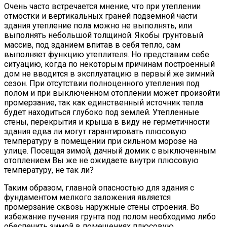
Очень часто встречается мнение, что при утеплении
отмостки и вертикальных граней подземной части
здания утепление пола можно не выполнять, или
выполнять небольшой толщиной. Якобы грунтовый
массив, под зданием впитав в себя тепло, сам
выполняет функцию утеплителя. Но представим себе
ситуацию, когда по некоторым причинам построенный
дом не вводится в эксплуатацию в первый же зимний
сезон. При отсутствии полноценного утепления под
полом и при выключенном отоплении может произойти
промерзание, так как единственный источник тепла
будет находиться глубоко под землей. Утепленные
стены, перекрытия и крыша в виду не герметичности
здания едва ли могут гарантировать плюсовую
температуру в помещении при сильном морозе на
улице. Посещая зимой, дачный домик с выключенным
отоплением Вы же не ожидаете внутри плюсовую
температуру, не так ли?
Таким образом, главной опасностью для здания с
фундаментом мелкого заложения является
промерзание сквозь наружные стены строения. Во
избежание пучения грунта под полом необходимо либо
обеспечить зимой в помещениях плюсовую