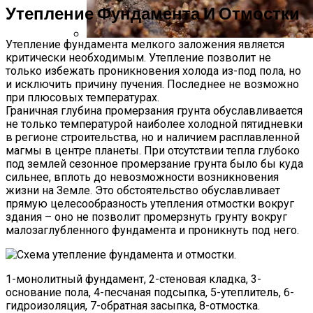
Утепление Фундамента И Отмостки
Утепление фундамента мелкого заложения является
критически необходимым. Утепление позволит не
Стратификация Семян
только избежать проникновения холода из-под пола, но
и исключить причину пучения. Последнее не возможно
при плюсовых температурах.
Граничная глубина промерзания грунта обуславливается
не только температурой наиболее холодной пятидневки
в регионе строительства, но и наличием расплавленной
магмы в центре планеты. При отсутствии тепла глубоко
под землей сезонное промерзание грунта было бы куда
сильнее, вплоть до невозможности возникновения
жизни на Земле. Это обстоятельство обуславливает
прямую целесообразность утепления отмостки вокруг
здания – оно не позволит промерзнуть грунту вокруг
малозаглубленного фундамента и проникнуть под него.
1-монолитный фундамент, 2-стеновая кладка, 3-
основание пола, 4-песчаная подсыпка, 5-утеплитель, 6-
гидроизоляция, 7-обратная засыпка, 8-отмостка.