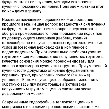
фундамента от сил пучения, методом исключения
пучения с помощью утепления. Подведём краткий итог
по каждому варианту.
Изоляция песчаными подсыпками – это решение
прошлого века. Решая вопрос воздействия сил пучения
на фундаменты не решается вопрос энергозатрат на
обогрев промерзающего пола. Применение подсыпок
из дренирующего материала (щебень, гравий)
целесообразно в случае сложных гидрогеологических
условий (сезонная верховодка) в комплексе с
водоотведением. При относительно глубоком уровне
грунтовых вод использование непучинистых грунтов в
качестве основания можно порекомендовать для
сильно и чрезмерно пучинистых грунтов. При умеренной
пучинистости допустимо опирание фундамента на
коренной грунт, при условии полного (см. ниже)
утепления. В этом случае целесообразно выполнить
обратную засыпку пазух траншей (котлована)
непучинистым грунтом с целью снижения риска
деформации отмостки.
Современные гидрофобные теплоизоляционные
материалы с высокими прочностными показателями