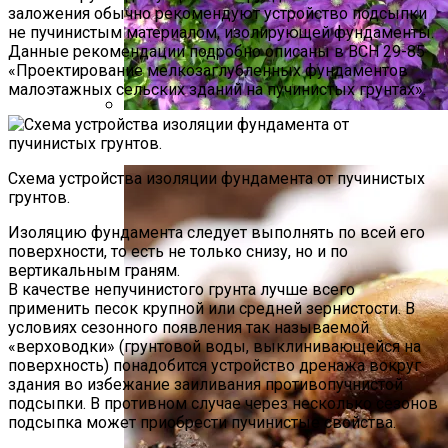
заложения обычно рекомендуют устройство подсыпки
не пучинистым материалом, изолирующей фундаменты.
Данные рекомендации подробно описаны в ВСН 29-85
«Проектирование мелкозаглубленных фундаментов
малоэтажных сельских зданий на пучинистых грунтах».
Размножение Клематиса Семенами
Схема устройства изоляции фундамента от пучинистых
грунтов.
Изоляцию фундамента следует выполнять по всей его
поверхности, то есть не только снизу, но и по
вертикальным граням.
В качестве непучинистого грунта лучше всего
применить песок крупной или средней зернистости. В
условиях сезонного появления так называемой
«верховодки» (грунтовой воды, выклинивающейся на
поверхность) понадобится устройство дренажа вокруг
здания во избежание заиливания противопучнистой
подсыпки. В противном случае через несколько сезонов
подсыпка может приобрести пучинистые свойства.