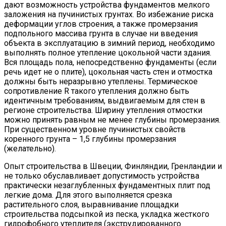
дают возможность устройства фундаментов мелкого
заложения на пучинистых грунтах. Во избежание риска
деформации углов строения, а также промерзания
подпольного массива грунта в случае ни введения
объекта в эксплуатацию в зимний период, необходимо
выполнять полное утепление цокольной части здания.
Вся площадь пола, непосредственно фундаменты (если
речь идет не о плите), цокольная часть стен и отмостка
должны быть неразрывно утеплены. Термическое
сопротивление R такого утепления должно быть
идентичным требованиям, выдвигаемым для стен в
регионе строительства. Ширину утепления отмостки
можно принять равным не менее глубины промерзания.
При существенном уровне пучинистых свойств
коренного грунта – 1,5 глубины промерзания
(желательно).
Опыт строительства в Швеции, Финляндии, Гренландии и
не только обуславливает допустимость устройства
практически незаглубленных фундаментных плит под
легкие дома. Для этого выполняется срезка
растительного слоя, выравнивание площадки
строительства подсыпкой из песка, укладка жесткого
гидрофобного утеплителя (экструдированного