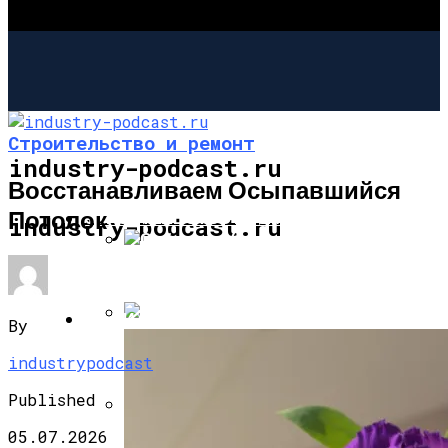
Строительство и ремонт
industry-podcast.ru
Восстанавливаем Осыпавшийся
Потолок
СТРОИТЕЛЬСТВО И РЕМОНТ
industry-podcast.ru
Собираем Уличный Камин
САД И ОГОРОД
By
Фальш-Камин Своими Руками:
industrypodcast
Published
05.07.2026
Садовая Печь-Барбекю Своими