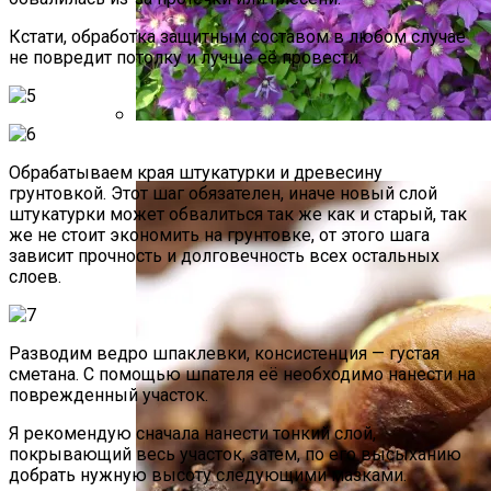
Кстати, обработка защитным составом в любом случае
не повредит потолку и лучше её провести.
Размножение Клематиса Семенами
Обрабатываем края штукатурки и древесину
грунтовкой. Этот шаг обязателен, иначе новый слой
штукатурки может обвалиться так же как и старый, так
же не стоит экономить на грунтовке, от этого шага
зависит прочность и долговечность всех остальных
слоев.
Разводим ведро шпаклевки, консистенция — густая
сметана. С помощью шпателя её необходимо нанести на
поврежденный участок.
Я рекомендую сначала нанести тонкий слой,
покрывающий весь участок, затем, по его высыханию
добрать нужную высоту следующими мазками.