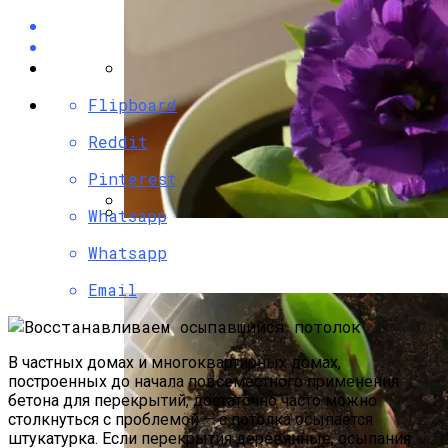
Руками
Flipboard
Угловой Камин Из Кирпича: Порядовка,
Советы По Кладке
Reddit
Pinterest
Whatsapp
Несъемная Опалубка Для Фундамента:
Эустома: Выращивание Из Семян В
Whatsapp
«лего» Для Ленточного Фундамента
Домашних Условиях
Email
В частных домах и многоквартирных домах,
построенных до начала повсеместного применения
бетона для перекрытий, достаточно часто можно
столкнуться с проблемой — с потолка осыпается
штукатурка. Если перекрытия деревянные, осыпания