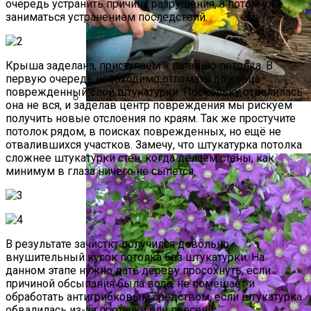
очередь устранить причину разрушения, а потом уже
заниматься устранением последствий.
Крыша заделана, приступаем к латанию потолка. В
первую очередь необходимо отломать до конца
поврежденный слой штукатурки. Поскольку отвалилась
она не вся, и заделав центр повреждения мы рискуем
получить новые отслоения по краям. Так же простучите
Виды Цветов Для Посадки В Апреле,
потолок рядом, в поисках поврежденных, но ещё не
Чтобы Быстрее Зацвели
отвалившихся участков. Замечу, что штукатурка потолка
сложнее штукатурки стен, когда делаем стены, как
минимум в глаза ничего не сыпется.
В результате зачисткт получился довольно
внушительный кусок потолка без штукатурки. На
данном этапе нужно дать дереву просохнуть, если
причиной обсыпания была вода, не помешает и
обработать антигрибковым средством, если штукатурка
обвалилась из-за протечки или плесени.