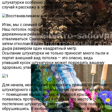
штукатурки особенно заметны и именно про такой
случай я расскажу в этой статье.
Итак, мы с семьей столкнулись с данной проблемой.
Наш потолок покрыт толстым слоем штукатурки по
деревянным рейкам, и в центре комнаты она начала
отваливаться. Сначала появилась небольшая трещина,
затем откололся один кусочек, второй, и вот перед нами
дыра размером один квадратный метр.
Как Прорастить Канны После Зимы –
Осыпание штукатурки не только приносит много пыли и
Фото Инструкция
портит внешний вид потолка — это опасно, ведь
упавший кусок штукатурки может повредить вашему
здоровью, упав на голову.
Для начала, необходимо определить причину отлипания
штукатурного слоя. В нашем случае причина была проста
— помещение выше чердак, и в старой крыше
появилась протечка. Вода капала на это место и
постепенно штукатурка разрушалась, в итоге полностью
обрушившись. В любом случае, необходимо в первую