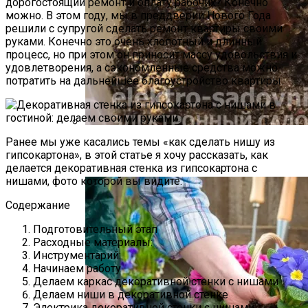
дорогостоящий ремонт и оплату рабочих? Конечно
можно. В этом году, мы в преддверии Нового Года
решили с супругой сделать ремонт квартиры своими
руками. Конечно это очень хлопотный и длинный
процесс, но при этом он приносит массу удовольствия и
удовлетворения, а сэкономленные средства можно
потратить на дальнейшее благоустройство квартиры.
Ранее мы уже касались темы «как сделать нишу из
Как Прорастить Канны После Зимы –
гипсокартона», в этой статье я хочу рассказать, как
Фото Инструкция
делается декоративная стенка из гипсокартона с
нишами, фото которой вы видите.
Содержание
Подготовительный этап
Расходные материалы:
Инструментарий:
Начинаем работу
Делаем каркас декоративной стенки с нишами
Делаем ниши в декоративной стенке
Электрика декоративной стенки с нишами