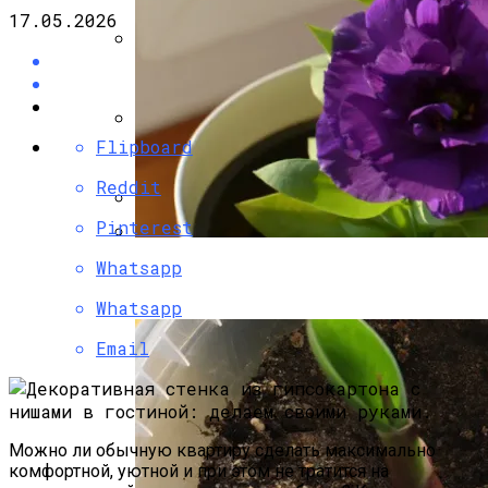
17.05.2026
Дровяная Печка Для Готовки На Даче
Flipboard
Собираем Уличный Камин
Reddit
Pinterest
Фальш-Камин Своими Руками:
Whatsapp
Эустома: Выращивание Из Семян В
Домашних Условиях
Whatsapp
Email
Можно ли обычную квартиру сделать максимально
комфортной, уютной и при этом не тратится на