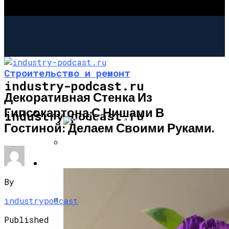
Строительство и ремонт
industry-podcast.ru
Декоративная Стенка Из
Гипсокартона С Нишами В
СТРОИТЕЛЬСТВО И РЕМОНТ
industry-podcast.ru
Гостиной: Делаем Своими Руками.
Устройство Столбчатого Фундамента
САД И ОГОРОД
В Сложных Геодезических Условиях
By
industrypodcast
Короб Для Камина Из Натурального
Published
Декоративного Камня