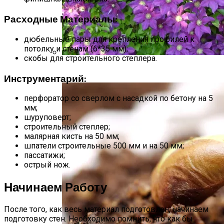
Расходные Материалы:
дюбельные пары для крепления профилей к
потолку и стенам (6*35 мм);
скобы для строительного степлера.
Размножение Клематиса Семенами
Инструментарий:
перфоратор со сверлом с насадкой по бетону на 5
мм;
шуруповерт;
строительный степлер;
малярная кисть на 50 мм;
шпатели строительные 500 мм и на 50 мм;
пассатижи;
острый нож.
Начинаем Работу
После того, как весь материал подготовлен, начинаем
подготовку стен. Необходимо помнить, что как бы