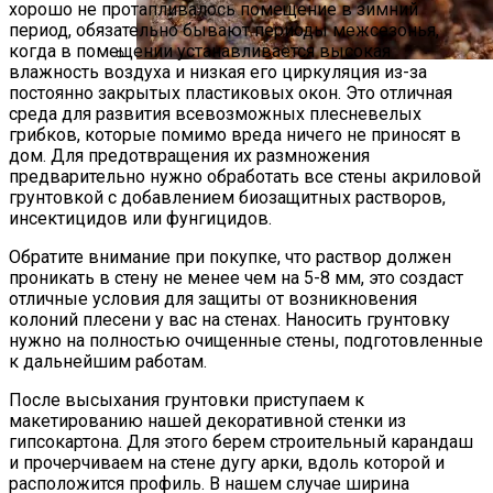
хорошо не протапливалось помещение в зимний
период, обязательно бывают периоды межсезонья,
когда в помещении устанавливается высокая
влажность воздуха и низкая его циркуляция из-за
Стратификация Семян
постоянно закрытых пластиковых окон. Это отличная
среда для развития всевозможных плесневелых
грибков, которые помимо вреда ничего не приносят в
дом. Для предотвращения их размножения
предварительно нужно обработать все стены акриловой
грунтовкой с добавлением биозащитных растворов,
инсектицидов или фунгицидов.
Обратите внимание при покупке, что раствор должен
проникать в стену не менее чем на 5-8 мм, это создаст
отличные условия для защиты от возникновения
колоний плесени у вас на стенах. Наносить грунтовку
нужно на полностью очищенные стены, подготовленные
к дальнейшим работам.
После высыхания грунтовки приступаем к
макетированию нашей декоративной стенки из
гипсокартона. Для этого берем строительный карандаш
и прочерчиваем на стене дугу арки, вдоль которой и
расположится профиль. В нашем случае ширина