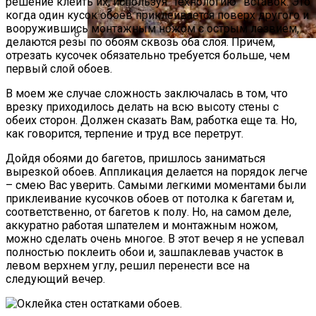
решение клеить их, используя “технологию” вставок. Это
когда один кусок обоев приклеивается поверх другого и
вооружившись монтажным ножом с острым лезвием,
делаются резы по обоям сквозь оба слоя. Причем,
отрезать кусочек обязательно требуется больше, чем
Стратификация Семян
первый слой обоев.
В моем же случае сложность заключалась в том, что
врезку приходилось делать на всю высоту стены с
обеих сторон. Должен сказать Вам, работка еще та. Но,
как говорится, терпение и труд все перетрут.
Дойдя обоями до багетов, пришлось заниматься
вырезкой обоев. Аппликация делается на порядок легче
– смею Вас уверить. Самыми легкими моментами были
приклеивание кусочков обоев от потолка к багетам и,
соответственно, от багетов к полу. Но, на самом деле,
аккуратно работая шпателем и монтажным ножом,
можно сделать очень многое. В этот вечер я не успевал
полностью поклеить обои и, зашпаклевав участок в
левом верхнем углу, решил перенести все на
следующий вечер.