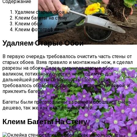
Содержание
Удаляем старые обои
Клеим багеты на стену
Клеим обои
Клеим фотографии
Удаляем Старые Обои
Виды Цветов Для Посадки В Апреле,
В первую очередь требовалось очистить часть стены от
Чтобы Быстрее Зацвели
старых обоев. Взяв правило и монтажный нож, я сделал
разрезы на обоях. Далее, смачивая старые обои
валиком, потихоньку очистил необходимую для
дальнейшей работы поверхность. После этого
требовалось обработать рабочий участок грунтовкой, и
приклеить багеты.
Багеты были приготовлены за ранее и обошлись очень
дешево, так же как и монтажный клей.
Клеим Багеты На Стену