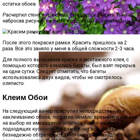
Расчертил стену и приклеил багеты, предварительно
набросав рисунок на листе и рассчитав все размеры.
После этого покрасил рамки. Красить пришлось на 2
Размножение Клематиса Семенами
раза. Всё это заняло у меня в общей сложности 2-3 часа.
Для полного высыхания краски и монтажного клея, с
помощью которого клеились багеты, был взят перерыв
на одни сутки. Следует отметить, что багеты
использовались двух видов, чтобы не смотрелось
оляписто.
Клеим Обои
На следующий вечер приступил непосредственно к
наклеиванию обоев, потратив немало времени и нервов
на выбор из имеющихся остатков более-менее
подходящих кусочков. Но даже у них все края были
безнадежно обтрепаны. Единственным выходом было