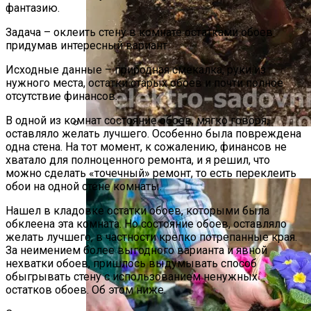
фантазию.
Задача – оклеить стену в комнате остатками обоев
придумав интересный вариант.
Исходные данные – природная смекалка, руки из
нужного места, остатки старых обоев и почти полное
отсутствие финансов.
В одной из комнат состояние обоев, мягко говоря,
оставляло желать лучшего. Особенно была повреждена
Как Прорастить Канны После Зимы –
одна стена. На тот момент, к сожалению, финансов не
хватало для полноценного ремонта, и я решил, что
Фото Инструкция
можно сделать «точечный» ремонт, то есть переклеить
обои на одной стене комнаты.
Нашел в кладовке остатки обоев, которыми была
обклеена эта комната. Но состояние обоев, оставляло
желать лучшего, в частности крепко потрепанные края.
За неимением более выгодного варианта и явной
нехватки обоев, пришлось выдумывать способ
обыгрывать стену с использованием ненужных
остатков обоев. Об этом ниже.