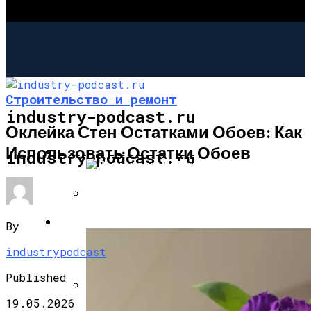
Строительство и ремонт
industry-podcast.ru
Оклейка Стен Остатками Обоев: Как
Использовать Остатки Обоев
СТРОИТЕЛЬСТВО И РЕМОНТ
industry-podcast.ru
Дымоходы Из Нержавеющей Стали
САД И ОГОРОД
By
Сэндвич: Ваш Правильный Выбор
Дымохода
industrypodcast
Published
19.05.2026
Как Выложить Камин Своими Руками: