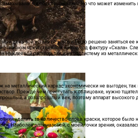
подмазывалась и подкрашивалась. Но что может изменить
асный день все устали от этого и было решено заняться е
ицовочном искусственном камне под фактуру «Скала». След
ак на клеевой раствор, так и на подсистему из металличе
то Инструкция
 на металлический каркас экономически не выгоден, так 
аствор. Прежде чем приступать к облицовке, нужно тщател
е прошлый, а позапрошлый век, поэтому аппарат высокого
стоянии удалить то количество слоев краски, которое было 
ски. Наиболее оптимальной, с моей точки зрения, оказала