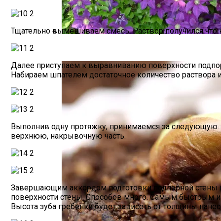
Тщательно вымешиваем смесь. Раствор получился что 
Размножение Клематиса Семенами
Далее приступаем к выравниванию поверхности подпор
Набираем шпателем достаточное количество раствора и 
Выполнив одну протяжку, принимаемся за следующую. Т
верхнюю, накрывочную часть.
Завершающим аккордом подготовки подпорной стены к 
поверхности стены. Способов много. Самым быстрым и
Высота зуба гребенки будет зависеть от толщины нанес