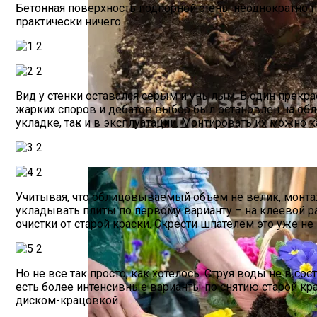
Бетонная поверхность подпорной стены неоднократно 
практически ничего.
Вид у стенки оставался серым и унылым. В один прекр
жарких споров и дебатов выбор был остановлен на обл
укладке, так и в эксплуатации. Монтировать их можно к
Как Прорастить Канны После Зимы – Фо
Учитывая, что облицовываемый объем не велик, монтаж
укладывать плиты по первому варианту – на клеевой р
очистки от старой краски. Скрести шпателем это уже н
Но не все так просто, как хотелось. Струя воды не в со
есть более интенсивные варианты по снятию старой кра
диском-крацовкой.