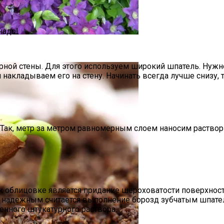
надо!
ной стены. Для этого используем широкий шпатель. Нужн
накладываем его на стену. Начинать всегда лучше снизу, 
ак, метр за метром равномерным слоем наносим раствор н
облицовке является придание шероховатости поверхност
 надежным считается выполнение борозд зубчатым шпател
енного штукатурного раствора.