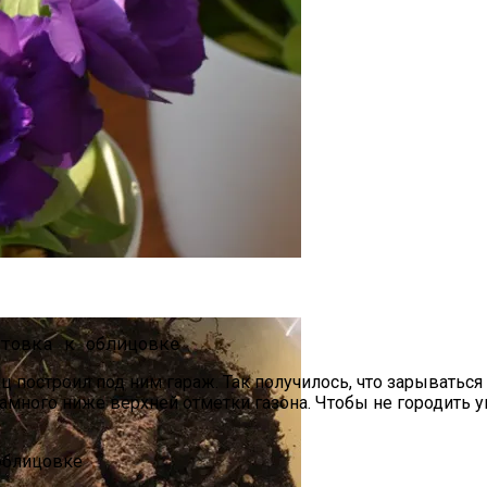
оративного Камня
ашних Условиях
ец построил под ним гараж. Так получилось, что зарыватьс
амного ниже верхней отметки газона. Чтобы не городить 