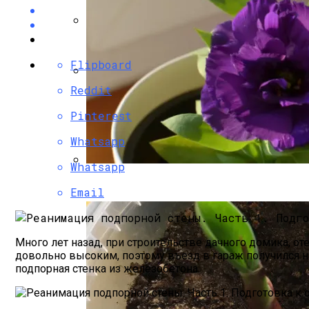
Короб Для Камина Из Натурального Дек
Flipboard
Reddit
Дровяная Печка Для Готовки На Даче
Pinterest
Whatsapp
Whatsapp
Эустома: Выращивание Из Семян В Дом
Email
Много лет назад, при строительстве дачного домика, от
довольно высоким, поэтому въезд в гараж получился н
подпорная стенка из железобетона.