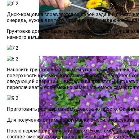
Диск-крацовка справляется со своей задачей просто и
очередь, нужна для того, чтобы создать надежное сц
Грунтовка должна быть для наружных работ. Лучше все
намного выше.
Виды Цветов Для Посадки В Апреле, Ч
Наносить грунтовку можно чем угодно: кисть, валик, пу
поверхности кистью. Поверхность огрунтована, необход
следующей операции – выравниванию стены штукатурных
переплачивать, если можно замешать смесь самостоят
Приготовить раствор самому довольно просто. Основн
Для получения оптимальной марки смеси, вышеуказанн
После перемешивания затворяем сухую смесь водой с д
составе смеси помимо повышения адгезионных свойств