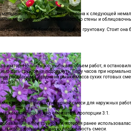
зумительно. Поверхность подготовлена к следующей немал
епление между бетонной поверхностью стены и облицовоч
го применить глубокопроникающую грунтовку. Стоит она б
тобы Быстрее Зацвели
львизатор. Но опять же, учитывая объем работ, я останови
имо дать грунтовке подсохнуть. Пару часов при нормальн
 раствором. Сегодня на рынке масса сухих готовых смес
ельно?
ыми компонентами штукатурной смеси для наружных работ
ые компоненты нужно смешать в пропорции 3:1.
обавление в нее грунтовки, которая ранее использовалась
, придаст дополнительную пластичность смеси.