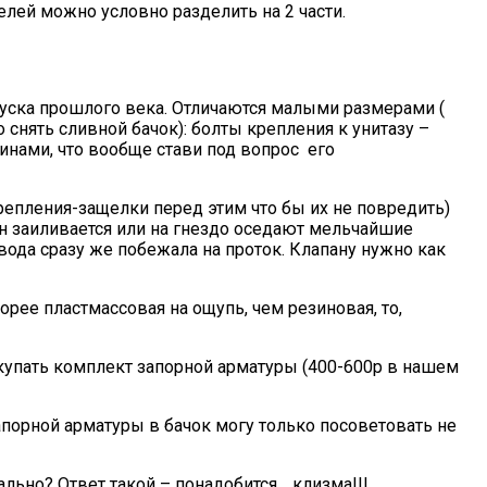
лей можно условно разделить на 2 части.
пуска прошлого века. Отличаются малыми размерами (
 снять сливной бачок): болты крепления к унитазу –
щинами, что вообще стави под вопрос его
репления-защелки перед этим что бы их не повредить)
пан заиливается или на гнездо оседают мельчайшие
 вода сразу же побежала на проток. Клапану нужно как
орее пластмассовая на ощупь, чем резиновая, то,
окупать комплект запорной арматуры (400-600р в нашем
апорной арматуры в бачок могу только посоветовать не
реально? Ответ такой – понадобится… клизма!!!