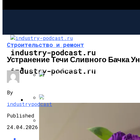
Строительство и ремонт
industry-podcast.ru
Устранение Течи Сливного Бачка У
СТРОИТЕЛЬСТВО И РЕМОНТ
industry-podcast.ru
Короб Для Камина Из Натурального Дек
By
САД И ОГОРОД
industrypodcast
Дровяная Печка Для Готовки На Даче
Published
24.04.2026
Собираем Уличный Камин