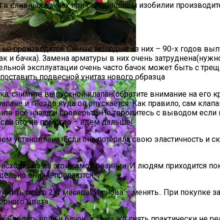
 в сливных бачках при сегодняшнем изобилии производите
е не производятся. Самые молодые из них – 90-х годов вы
 и бачка). Замена арматуры в них очень затруднена(нужно
тобы Быстрее Зацвели
тельной эксплуатации очень часто бачок может быть с тре
 поставить подвесной унитаз нового образца
ка, снимите выпускной клапан(обратите внимание на его к
лапане и гнездо куда он опускается. Как правило, сам кла
овите всё назад и проверьте. Не торопитесь с выводом если
 Если это не помогло – идем дальше!
нем установлена. Если она потеряла свою эластичность и ск
оисходит из-за этой самой резинки. И людям приходится п
отдельно они не продаются.
ужить всего 2-3 месяца! И снова – менять.. При покупке з
ерного цвета.
о же делать если и бачок к тому же снять практически не 