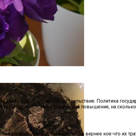
ашних Условиях
, денег, воды) – дорогое удовольствие. Политика госуда
тствуют приборы учета (очередное повышение, на сколько
ка зарабатывали деньги кое-кто, а вернее кое-что их тра