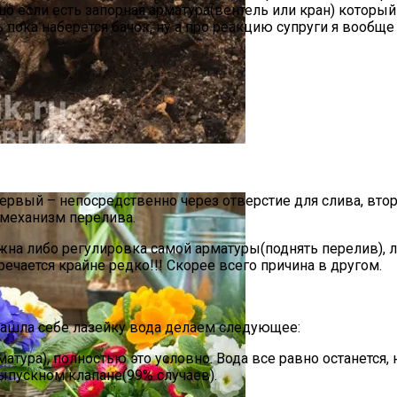
о если есть запорная арматура(вентель или кран) который
 пока наберется бачок, ну а про реакцию супруги я вообще
то Инструкция
первый – непосредственно через отверстие для слива, вто
 механизм перелива.
ужна либо регулировка самой арматуры(поднять перелив), 
речается крайне редко!!! Скорее всего причина в другом.
 нашла себе лазейку вода делаем следующее:
атура), полностью это условно. Вода все равно останется,
 выпускном клапане(99% случаев).