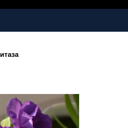
нитаза
оративного Камня