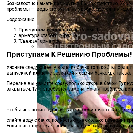
безжалостно наматывал круги в Ваше отсутствие. Хорош
проблемы – ведь это очень не удобно: постоянно ждать
Содержание
Приступаем к решению проблемы!
Арматура старого образца
“Свежая” арматура.
Приступаем К Решению Проблемы!
Как Прорастить Канны После Зимы – Фо
Уясните следующее: у воды из бачка только 3 выхода: 
выпускной клапан с резинкой и самим бачком, а так же
Перелив вы увидите сразу, только открыв бачок. Тут н
закрыться. Тут потребуется замена. Но эта проблема вст
Чтобы исключить один из вариантов и точно знать где
слейте воду с бачка полностью (на сколько позволит арм
Если течь отсутствует остается одно – сама резинка на