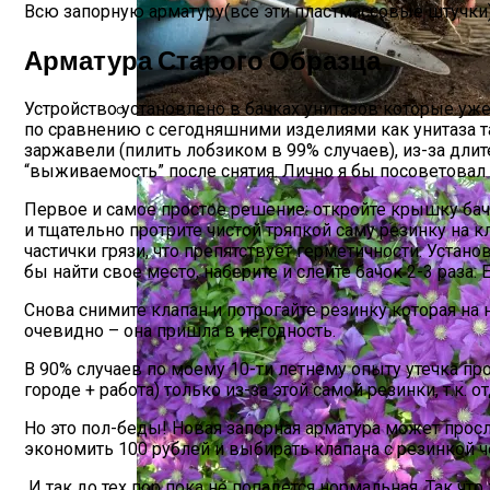
Всю запорную арматуру(все эти пластмассовые штучки)
Арматура Старого Образца
Устройство установлено в бачках унитазов которые уж
по сравнению с сегодняшними изделиями как унитаза так
Виды Цветов Для Посадки В Апреле, Ч
заржавели (пилить лобзиком в 99% случаев), из-за дли
“выживаемость” после снятия. Лично я бы посоветовал
Первое и самое простое решение: откройте крышку бач
и тщательно протрите чистой тряпкой саму резинку на к
частички грязи, что препятствует герметичности. Устан
бы найти свое место, наберите и слейте бачок 2-3 раза.
Снова снимите клапан и потрогайте резинку которая на 
очевидно – она пришла в негодность.
В 90% случаев по моему 10-ти летнему опыту утечка пр
городе + работа) только из-за этой самой резинки, т.к. 
Но это пол-беды! Новая запорная арматура может просл
экономить 100 рублей и выбирать клапана с резинкой ч
И так до тех пор пока не попадется нормальная. Так чт