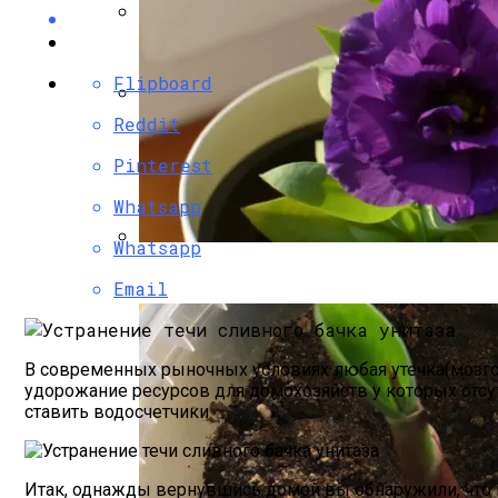
Фальш-Камин Своими Руками:
Flipboard
Reddit
Садовая Печь-Барбекю Своими Руками
Pinterest
Whatsapp
Whatsapp
Эустома: Выращивание Из Семян В Дом
Email
В современных рыночных условиях любая утечка(мозгов
удорожание ресурсов для домохозяйств у которых отсу
ставить водосчетчики.
Итак, однажды вернувшись домой вы обнаружили, что по