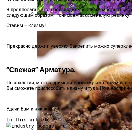
Я предполагаю, что производители клизм работают на 
следующим образом – снимаем закаменелую резинку
Размножение Клематиса Семенами
Ставим – клизму!
Прекрасно держит, уверяю. Закрепить можно суперкле
“Свежая” Арматура.
По аналогии, можно применить клизму и к новым издел
Вы сможете приспособить клизму и туда. Но я восприн
Удачи Вам и никаких утечек!!!
In this article: