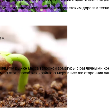
советском еще оборудовании и по советским дорогим техн
.
ем.
иям. На рынке масса запорной арматуры с различными кр
имаю этот способ как крайнюю меру и все же сторонник за