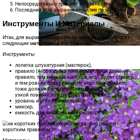
Непосредственно процесс выравнивания стены
Последний этап выранивания стен по маякам
Инструменты И Материалы
Итак,
для выравнивания стен по маякам понадобятся
следующие материалы и инструменты
.
Инструменты:
Виды Цветов Для Посадки В Апреле,
Чтобы Быстрее Зацвели
лопатка штукатурная (мастерок);
правило (необходимо помнить, что чем длиннее
правило, тем меньше маячков надо будет ставить
и тем ровнее будет стена. Но короткое правило
тоже должно быть, чтобы выполнять работы на
узкой поверхности (cvтреть фото ниже));
уровень и угол строительный;
миксер;
емкость для замешивания раствора.