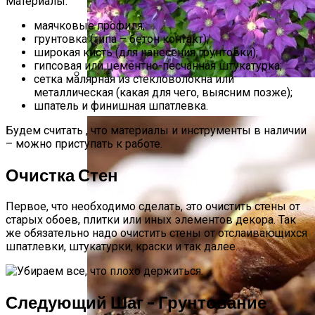
Материалы:
маячковые профиля;
грунтовка (типа – бетон контакт);
широкая кисть (для нанесения грунтовки);
гипсовая или цементно-песчанная штукатурка;
сетка малярная из стекловолокна или
металлическая (какая для чего, выясним позже);
Размножение Клематиса Семенами
шпатель и финишная шпатлевка.
Будем считать , что материалы и инструменты в наличии
– можно приступать к работе.
Очистка Стен
Первое, что необходимо сделать, это очистить стены от
старых обоев, плитки или иных элементов декора. Так
же обязательно надо очистить стены от отслаивающихся
шпатлевки, штукатурки, краски и так далее.
Следующий Шаг – Грунтование