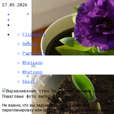
27.05.2026
Как Правильно Залить Фундамент Под
Дом: Алгоритм Работ
Flipboard
Reddit
Опалубка Для Фундамента Своими
Pinterest
Руками: Делаем Правильно
Whatsapp
Эустома: Выращивание Из Семян В
Домашних Условиях
Whatsapp
Email
Делаем Ленточный Фундамент Своими
Руками – Надежную Основа Дома
Не важно, что вы задумали в своей квартире:
перепланировку или просто ремонт, «последний рубеж»