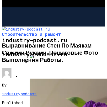
Строительство и ремонт
industry-podcast.ru
Выравнивание Стен По Маякам
Своими Руками. Пошаговые Фото
СТРОИТЕЛЬСТВО И РЕМОНТ
industry-podcast.ru
Выполнения Работы.
Угловой Камин Из Кирпича: Порядовка,
Советы По Кладке
САД И ОГОРОД
By
industrypodcast
Несъемная Опалубка Для Фундамента:
Published
«лего» Для Ленточного Фундамента