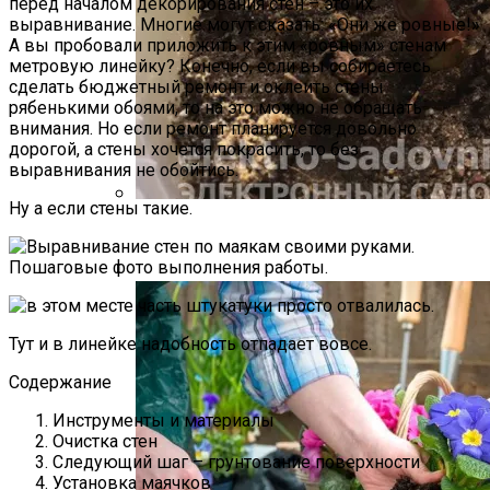
перед началом декорирования стен – это их
выравнивание. Многие могут сказать: «Они же ровные!»
А вы пробовали приложить к этим «ровным» стенам
метровую линейку? Конечно, если вы собираетесь
сделать бюджетный ремонт и оклеить стены
рябенькими обоями, то на это можно не обращать
внимания. Но если ремонт планируется довольно
дорогой, а стены хочется покрасить, то без
выравнивания не обойтись.
Ну а если стены такие.
Как Прорастить Канны После Зимы –
Фото Инструкция
Тут и в линейке надобность отпадает вовсе.
Содержание
Инструменты и материалы
Очистка стен
Следующий шаг – грунтование поверхности
Установка маячков