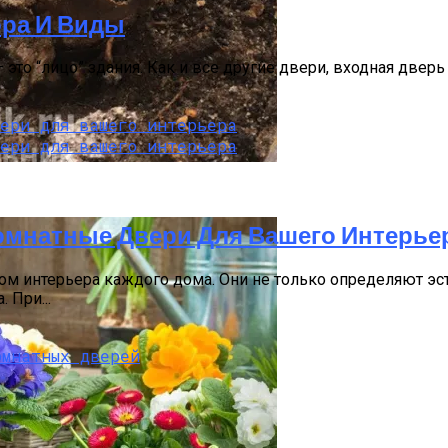
ора И Виды
это “лицо” здания. Как и все другие двери, входная дверь 
то Инструкция
омнатные Двери Для Вашего Интерье
интерьера каждого дома. Они не только определяют эсте
 При...