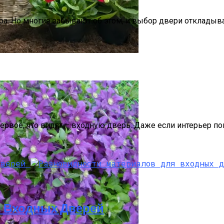
а. Но многие забывают об этом, и выбор двери откладыв
тобы Быстрее Зацвели
первое, что видят – входную дверь. Даже если интерьер 
я Входных Дверей