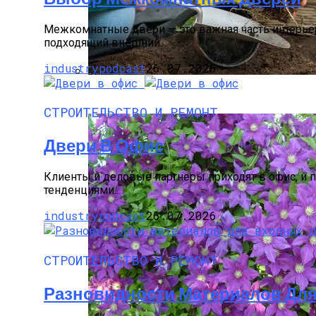
Межкомнатные двери — это важная часть интерьер
подходящий внешний...
industrypodcast
26.07.2026
Виды Цветов Для Посадки В Апреле, Ч
СТРОИТЕЛЬСТВО И РЕМОНТ
Двери В Офис
Клиенты и деловые партнеры приходят в офис, и 
тенденциями...
industrypodcast
26.07.2026
СТРОИТЕЛЬСТВО И РЕМОНТ
Разновидности Материалов Дл