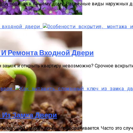
 люди, подходя к вашему дому. Различные виды наружных
 И Ремонта Входной Двери
 замок и открыть квартиру невозможно? Срочное вскрыти
Из Замка Двери
аботающем замке ключ не проворачивается. Часто это случа