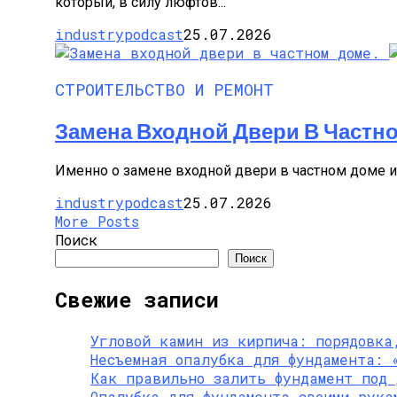
который, в силу люфтов...
Стратификация Семян
industrypodcast
25.07.2026
СТРОИТЕЛЬСТВО И РЕМОНТ
Замена Входной Двери В Частн
Именно о замене входной двери в частном доме и 
industrypodcast
25.07.2026
More Posts
Поиск
Поиск
Свежие записи
Угловой камин из кирпича: порядовка
Несъемная опалубка для фундамента: 
Как правильно залить фундамент под 
Опалубка для фундамента своими рука