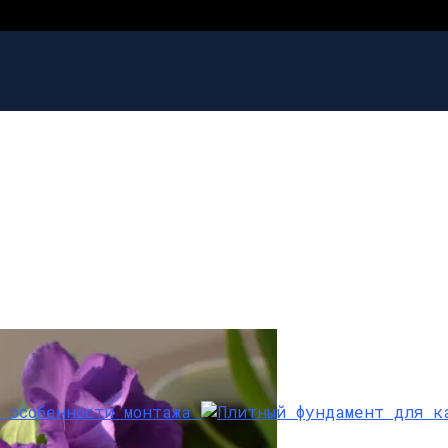
 Советы По Кладке
лего» Для Ленточного Фундамента
ом: Алгоритм Работ