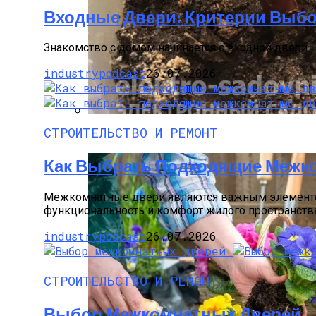
Входные Двери: Критерии Выб
Знакомство с домом начинается с входной двери — 
industrypodcast
26.07.2026
СТРОИТЕЛЬСТВО И РЕМОНТ
Как Прорастить Канны После Зимы – Фо
Как Выбрать Подходящие Межк
Межкомнатные двери являются важным элементом 
функциональность и комфорт жилого пространства.
industrypodcast
26.07.2026
СТРОИТЕЛЬСТВО И РЕМОНТ
Выбор Межкомнатных Дверей