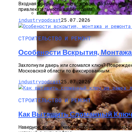
Входная дверь дома – это первое, что замечают
привлекательность вашего дома...
industrypodcast
25.07.2026
Размножение Клематиса Семенами
СТРОИТЕЛЬСТВО И РЕМОНТ
Особености Вскрытия, Монтажа
Захлопнули дверь или сломался ключ? Поврежден
Московской области по фиксированным...
industrypodcast
25.07.2026
СТРОИТЕЛЬСТВО И РЕМОНТ
Как Вытащить Сломанный Ключ 
Наверное, всем знакомы истории, когда в плохо р