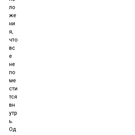
ло
же
ни
я,
что
вс
е
не
по
ме
сти
тся
вн
утр
ь.
Од