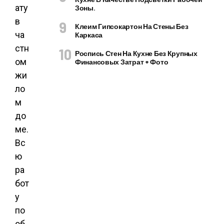
ату
Зоны.
в
Клеим Гипсокартон На Стены Без
ча
Каркаса
стн
Роспись Стен На Кухне Без Крупных
ом
Финансовых Затрат + Фото
жи
ло
м
до
ме.
Вс
ю
ра
бот
у
по
об