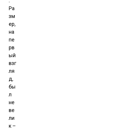
.
Ра
зм
ер,
на
пе
рв
ый
взг
ля
д,
бы
л
не
ве
ли
к –