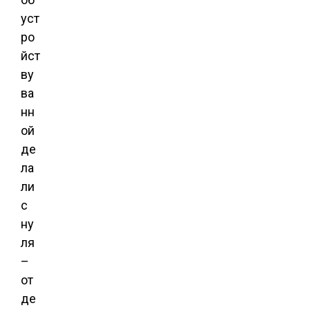
уст
ро
йст
ву
ва
нн
ой
де
ла
ли
с
ну
ля
–
от
де