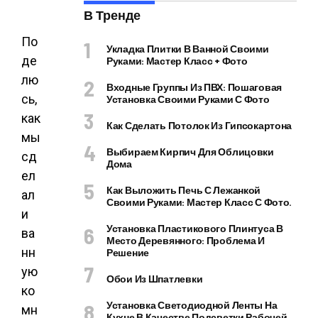
В Тренде
По
Укладка Плитки В Ванной Своими
де
Руками: Мастер Класс + Фото
лю
Входные Группы Из ПВХ: Пошаговая
сь,
Установка Своими Руками С Фото
как
Как Сделать Потолок Из Гипсокартона
мы
Выбираем Кирпич Для Облицовки
сд
Дома
ел
Как Выложить Печь С Лежанкой
ал
Своими Руками: Мастер Класс С Фото.
и
Установка Пластикового Плинтуса В
ва
Место Деревянного: Проблема И
нн
Решение
ую
Обои Из Шпатлевки
ко
Установка Светодиодной Ленты На
мн
Кухне В Качестве Подсветки Рабочей