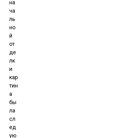
на
ча
ль
но
й
от
де
лк
и
кар
тин
а
бы
ла
сл
ед
ую