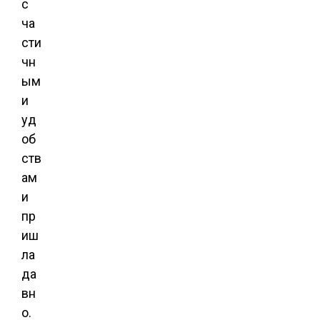
с
ча
сти
чн
ым
и
уд
об
ств
ам
и
пр
иш
ла
да
вн
о.