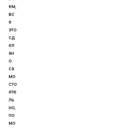
ем,
вс
е
это
сд
ел
ан
о
са
мо
сто
яте
ль
но,
по
мо