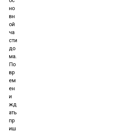
ос
но
вн
ой
ча
сти
до
ма.
По
вр
ем
ен
и
жд
ать
пр
иш