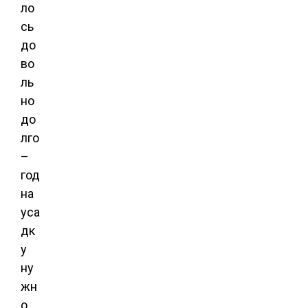
ло
сь
до
во
ль
но
до
лго
–
год
на
уса
дк
у
ну
жн
о