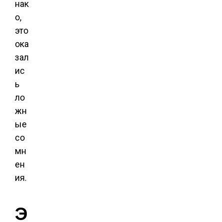
нак
о,
это
ока
зал
ис
ь
ло
жн
ые
со
мн
ен
ия.
Э