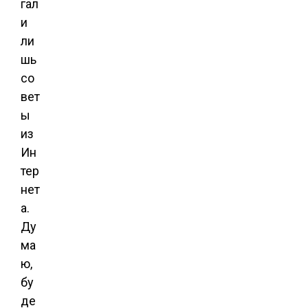
гал
и
ли
шь
со
вет
ы
из
Ин
тер
нет
а.
Ду
ма
ю,
бу
де