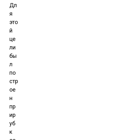
Дл
я
это
й
це
ли
бы
л
по
стр
ое
н
пр
ир
уб
к