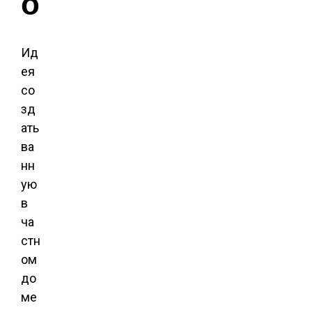
о
Ид
ея
со
зд
ать
ва
нн
ую
в
ча
стн
ом
до
ме