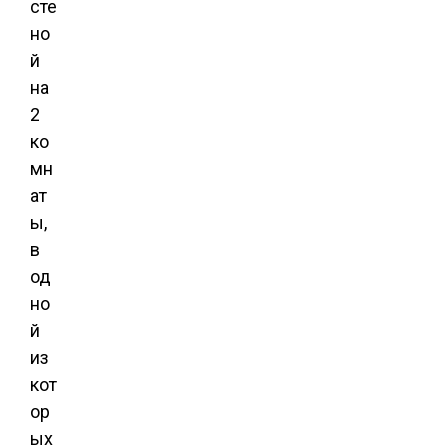
сте
но
й
на
2
ко
мн
ат
ы,
в
од
но
й
из
кот
ор
ых