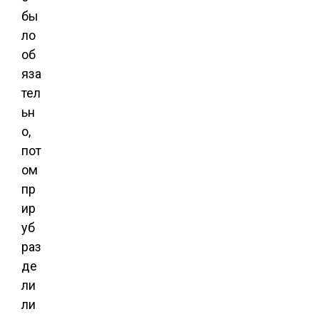
бы
ло
об
яза
тел
ьн
о,
пот
ом
пр
ир
уб
раз
де
ли
ли