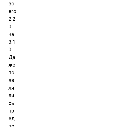
вс
его
2.2
0
на
3.1
0.
Да
же
по
яв
ля
ли
сь
пр
ед
по