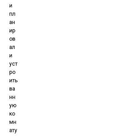
и
пл
ан
ир
ов
ал
и
уст
ро
ить
ва
нн
ую
ко
мн
ату