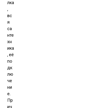
лка
,
вс
я
са
нте
хн
ика
, её
по
дк
лю
че
ни
е.
Пр
ич