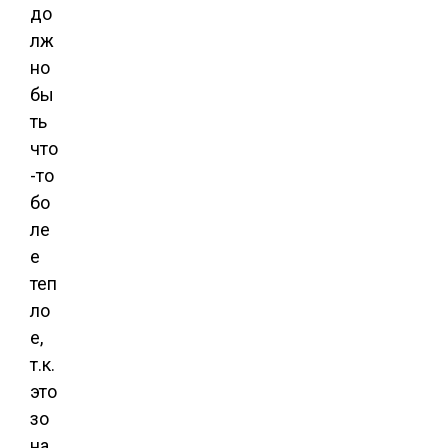
до
лж
но
бы
ть
что
-то
бо
ле
е
теп
ло
е,
т.к.
это
зо
на