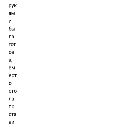
рук
ам
и
бы
ла
гот
ов
а,
вм
ест
о
сто
ла
по
ста
ви