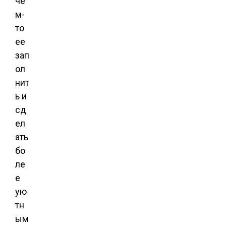
че
м-
то
ее
зап
ол
нит
ь и
сд
ел
ать
бо
ле
е
ую
тн
ым