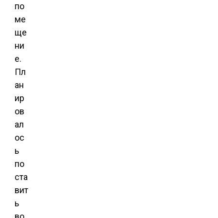
по
ме
ще
ни
е.
Пл
ан
ир
ов
ал
ос
ь
по
ста
вит
ь
во