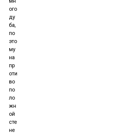
мн
ого
ду
ба,
по
это
му
на
пр
оти
во
по
ло
жн
ой
сте
не