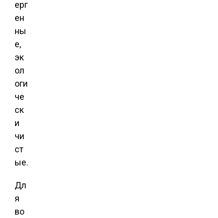
ерг
ен
ны
е,
эк
ол
оги
че
ск
и
чи
ст
ые.
Дл
я
во