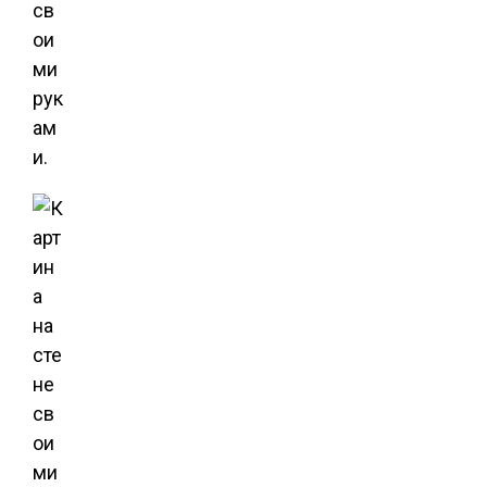
св
ои
ми
рук
ам
и.