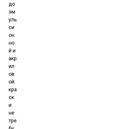
до
эм
уль
си
он
но
й и
акр
ил
ов
ой
кра
ск
и
не
тре
бу