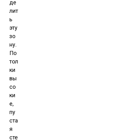
де
лит
ь
эту
зо
ну.
По
тол
ки
вы
со
ки
е,
пу
ста
я
сте