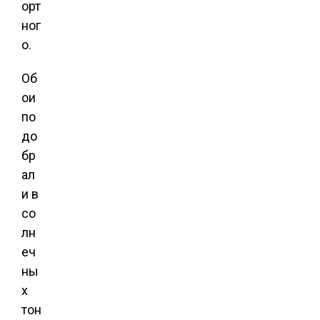
орт
ног
о.
Об
ои
по
до
бр
ал
и в
со
лн
еч
ны
х
тон