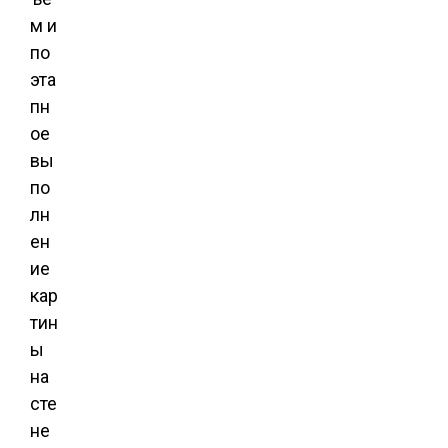
м и
по
эта
пн
ое
вы
по
лн
ен
ие
кар
тин
ы
на
сте
не