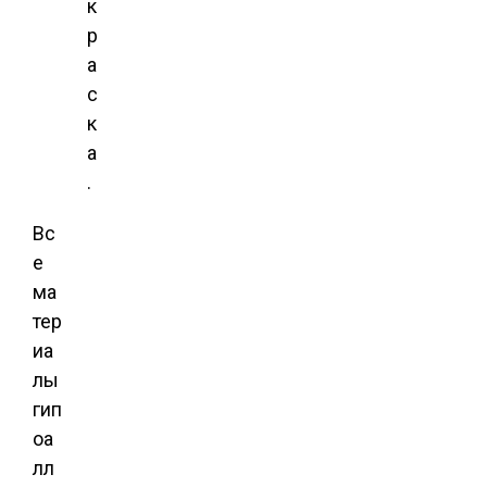
к
р
а
с
к
а
.
Вс
е
ма
тер
иа
лы
гип
оа
лл