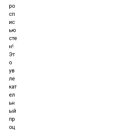
ро
сп
ис
ью
сте
н!
Эт
о
ув
ле
кат
ел
ьн
ый
пр
оц