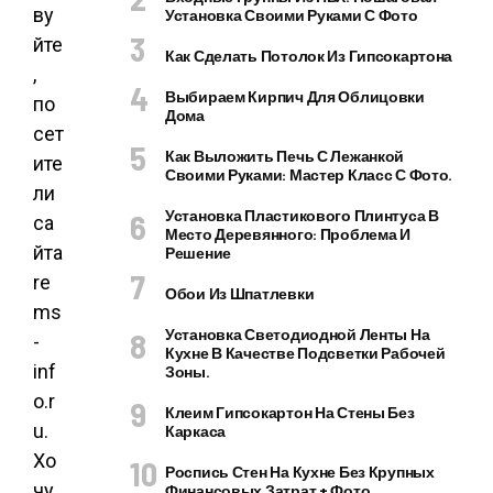
ву
Установка Своими Руками С Фото
йте
Как Сделать Потолок Из Гипсокартона
,
Выбираем Кирпич Для Облицовки
по
Дома
сет
Как Выложить Печь С Лежанкой
ите
Своими Руками: Мастер Класс С Фото.
ли
Установка Пластикового Плинтуса В
са
Место Деревянного: Проблема И
йта
Решение
re
Обои Из Шпатлевки
ms
Установка Светодиодной Ленты На
-
Кухне В Качестве Подсветки Рабочей
inf
Зоны.
o.r
Клеим Гипсокартон На Стены Без
u.
Каркаса
Хо
Роспись Стен На Кухне Без Крупных
чу
Финансовых Затрат + Фото