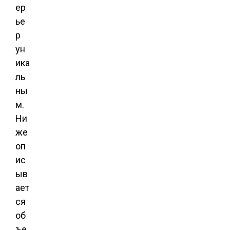
ер
ье
р
ун
ика
ль
ны
м.
Ни
же
оп
ис
ыв
ает
ся
об
ъе