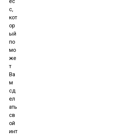
ес
с,
кот
ор
ый
по
мо
же
т
Ва
м
сд
ел
ать
св
ой
инт