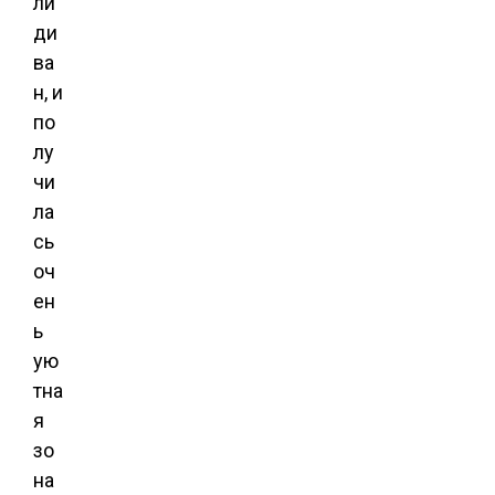
ли
ди
ва
н, и
по
лу
чи
ла
сь
оч
ен
ь
ую
тна
я
зо
на