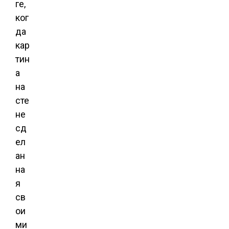
ге,
ког
да
кар
тин
а
на
сте
не
сд
ел
ан
на
я
св
ои
ми