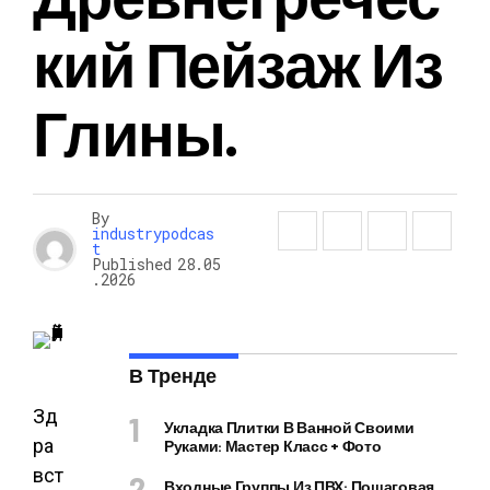
Кий Пейзаж Из
Глины.
By
industrypodcas
t
Published
28.05
.2026
В Тренде
Зд
Укладка Плитки В Ванной Своими
ра
Руками: Мастер Класс + Фото
вст
Входные Группы Из ПВХ: Пошаговая