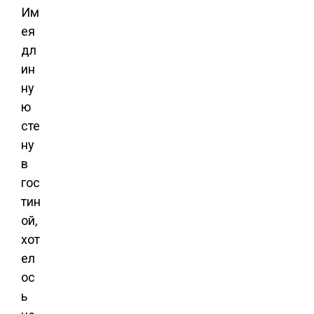
Им
ея
дл
ин
ну
ю
сте
ну
в
гос
тин
ой,
хот
ел
ос
ь