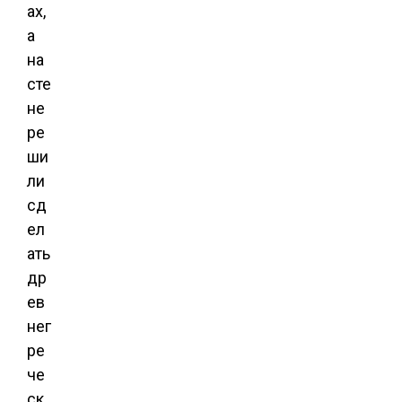
ах,
а
на
сте
не
ре
ши
ли
сд
ел
ать
др
ев
нег
ре
че
ск