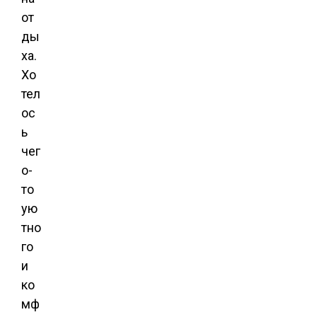
от
ды
ха.
Хо
тел
ос
ь
чег
о-
то
ую
тно
го
и
ко
мф