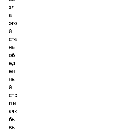
зл
е
это
й
сте
ны
об
ед
ен
ны
й
сто
л и
как
бы
вы