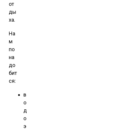
от
ды
ха.
На
м
по
на
до
бит
ся:
в
о
д
о
э